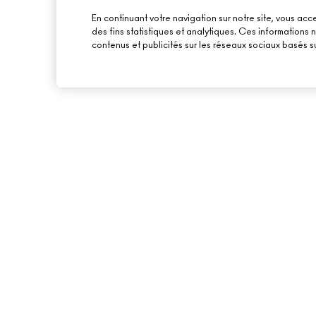
En continuant votre navigation sur notre site, vous acce
des fins statistiques et analytiques. Ces informations
contenus et publicités sur les réseaux sociaux basés su
À PROPOS DE MAC
ACHETER EN LIGNE
NOTRE HISTOIRE
MON COMPTE
NOS MAQUILLEURS
S’ABONNER AUX E-
MAC VIVA GLAM
PROMOTIONS
BEAUTÉ CONSCIENTE
CARTE CADEAU
RECRUTEMENT
TON SOLDE
ADHÉSION MAC PRO
TESTS SUR LES ANIMAUX
BACK TO M·A·C