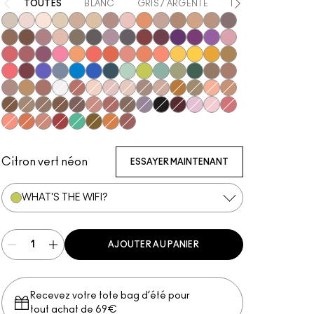
TOUTES
BLANC
GRIS / ARGENTÉ
BEIGE
MARRO
Vex
Shroom
Blanc Type
Nylon
Omega
Ricepaper
All That Glitters
Grain
Motif!
Naked Lunch
Charcoal Brown
Soba
Soft Brown
Satin Taupe
Espresso
Swiss Chocolate
Haux
Cozy Grey
Coquette
Print
Shale
Greystone
Nude Model
Sketch
Power To The Purple
Darkroom
Stars 'N' Rockets
Girlie
In Living Pink
Rose Before Bros
Cranberry
Sushi Flower
Samoa Silk
Coral
Red Brick
Paradisco
Rule
Suspiciously Sweet
Memories of Space
Chrome Yellow
If It Ain't Baroque
Marsh
Ruddy
Shady Santa
Cobalt
Tilt
Triennial Wave
In the Shadows
Stormwatch
Mint Condition
What's The WIFI?
Steamy
Humid
That's Showbiz Baby
Woodwinked
Mulch
Sable
Amber Lights
Antiqued
Gesso
Brown Script
Brulé
Malt
Orb
L.E.S. Artiste
Honey Lust
Natural Wilderness
Tempting
Tete-A-Tint
Sandstone
Wedge
Cork
Texture
Embark
Brun
Royal Rendezvous
Finjan
Club
Scene
Carbon
Starry Night
#Humblebrag
Yogurt
Libra
Shell Peach
Tutu Good
Expensive Pink
Haute Sauce
New Crop
Mo' Money Mo' Problems
Jingle Ball Bronze
Coppering
Citron vert néon
ESSAYER MAINTENANT
WHAT'S THE WIFI?
AJOUTER AU PANIER
Recevez votre tote bag d’été pour
tout achat de 69€