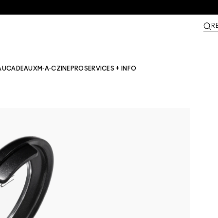
R
AU
CADEAUX
M·A·CZINE​
PRO
SERVICES + INFO