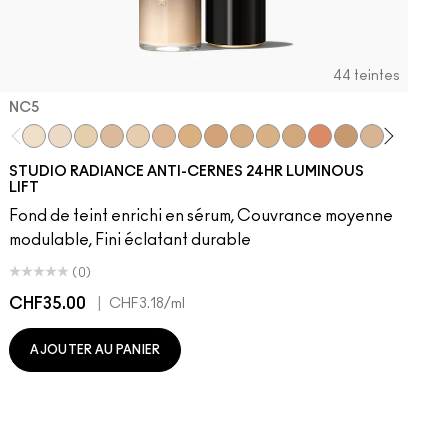
44 teintes
NC5​
NC5​
NW5​
NC11​
NW10​
NC11.5​
NC14.5​
NC15​
NW15​
NC17​
NC17.5​
NC20​
NW18​
NC25​
N18​
NW20​
NC27
N
STUDIO RADIANCE ANTI-CERNES 24HR LUMINOUS
LIFT
Fond de teint enrichi en sérum, Couvrance moyenne
modulable, Fini éclatant durable
(0)
CHF35.00
|
C
CHF3.18
/ml
AJOUTER AU PANIER