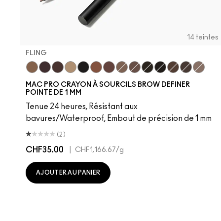
14 teintes
FLING
Fling
Genuine Aubergine
Hickory
Omega
Onyx
Penny
Strut
Brunette
Lingering
Spiked
Stud
Stylized
Taupe
Thunde
MAC PRO CRAYON À SOURCILS BROW DEFINER
POINTE DE 1 MM
Tenue 24 heures, Résistant aux
bavures/Waterproof, Embout de précision de 1 mm
(2)
CHF35.00
|
CHF1,166.67
/g
AJOUTER AU PANIER