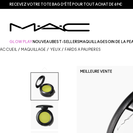
RECEVEZ VOTRE TOTE BAG D’ÉTÉ POUR TOUT ACHAT DE 69€
GLOW PLAY
NOUVEAU
BEST-SELLERS
MAQUILLAGE
SOIN DE LA PE
ACCUEIL
/
MAQUILLAGE
/
YEUX
/
FARDS À PAUPIÈRES
MEILLEURE VENTE