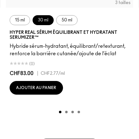
3 tailles
15 ml
30 ml
50 ml
HYPER REAL SÉRUM ÉQUILIBRANT ET HYDRATANT
SERUMIZER™
Hybride sérum-hydratant, équilibrant/retexturant,
renforce la barrière cutanée/ajoute de l’éclat
(0)
CHF83.00
|
CHF2.77
/ml
AJOUTER AU PANIER