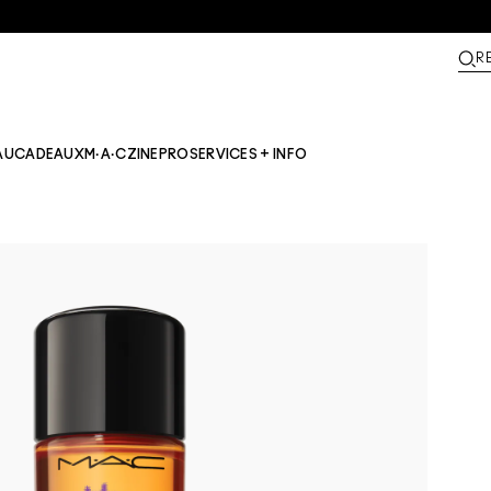
R
AU
CADEAUX
M·A·CZINE​
PRO
SERVICES + INFO