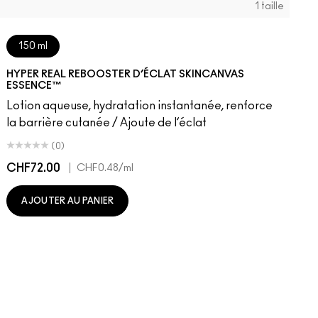
1 taille
150 ml
HYPER REAL REBOOSTER D’ÉCLAT SKINCANVAS
ESSENCE™
Lotion aqueuse, hydratation instantanée, renforce
la barrière cutanée / Ajoute de l’éclat
(0)
CHF72.00
|
C
CHF0.48
/ml
AJOUTER AU PANIER