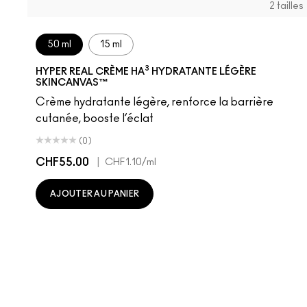
2 tailles
50 ml
15 ml
3
HYPER REAL CRÈME HA
HYDRATANTE LÉGÈRE
SKINCANVAS™
Crème hydratante légère, renforce la barrière
cutanée, booste l’éclat
(0)
CHF55.00
|
CHF1.10
/ml
AJOUTER AU PANIER