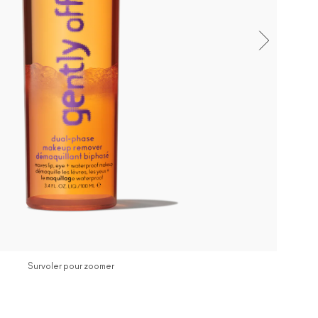
Survoler pour zoomer