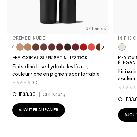
37 teintes
CREME D'NUDE
IN THE 
ot
chstock
HodgePodge
Stone
Creme D'Nude
Call It Cozy
Truth Be Untold
Creme In Your Coffee
Del Rio
Paramount
Film Noir
Dubonnet
Left On Red
Morange
Espresso Yourself
Sweetheart
Lovers Onl
In The C
Popstar
Bri
M·A·CXIMAL SLEEK SATIN LIPSTICK
M·A·CXI
ÉLÉGANT
Fini satiné lisse, hydrate les lèvres,
Fini sati
couleur riche en pigments confortable
couleur
(0)
CHF33.00
|
CHF9.43
/g
CHF33.
AJOUTER AU PANIER
AJOUT