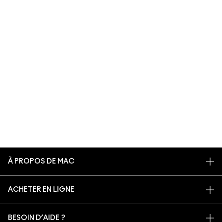
À PROPOS DE MAC
NOTRE HISTOIRE
ACHETER EN LIGNE
NOS MAQUILLEURS
MON COMPTE
MAC VIVA GLAM
BESOIN D’AIDE ?