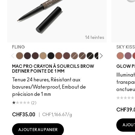
14 teintes
FLING
SKY KIS
Fling
Genuine Aubergine
Hickory
Omega
Onyx
Penny
Strut
Brunette
Lingering
Spiked
Stud
Stylized
Taupe
Sky Kiss
Thunde
Suns
C
MAC PRO CRAYON À SOURCILS BROW
GLOW P
DEFINER POINTE DE 1 MM
Illumina
Tenue 24 heures, Résistant aux
transpa
bavures/Waterproof, Embout de
onctueu
précision de 1 mm
(2)
CHF39.
CHF35.00
|
CHF1,166.67
/g
AJOUT
AJOUTER AU PANIER