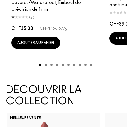
bavures/Waterproof, Embout de
onctueu
précision de 1 mm
(2)
CHF39.
CHF35.00
|
CHF1,166.67
/g
AJOUT
AJOUTER AU PANIER
DÉCOUVRIR LA
COLLECTION
MEILLEURE VENTE