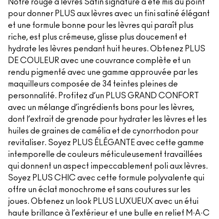
Notre rouge à lèvres Satin signature a été mis au point
pour donner PLUS aux lèvres avec un fini satiné élégant
et une formule bonne pour les lèvres qui paraît plus
riche, est plus crémeuse, glisse plus doucement et
hydrate les lèvres pendant huit heures. Obtenez PLUS
DE COULEUR avec une couvrance complète et un
rendu pigmenté avec une gamme approuvée par les
maquilleurs composée de 34 teintes pleines de
personnalité. Profitez d’un PLUS GRAND CONFORT
avec un mélange d’ingrédients bons pour les lèvres,
dont l’extrait de grenade pour hydrater les lèvres et les
huiles de graines de camélia et de cynorrhodon pour
revitaliser. Soyez PLUS ÉLÉGANTE avec cette gamme
intemporelle de couleurs méticuleusement travaillées
qui donnent un aspect impeccablement poli aux lèvres.
Soyez PLUS CHIC avec cette formule polyvalente qui
offre un éclat monochrome et sans coutures sur les
joues. Obtenez un look PLUS LUXUEUX avec un étui
haute brillance à l’extérieur et une bulle en relief M·A·C