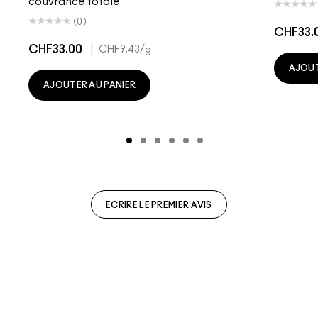
couvrance totale
(0)
CHF33.
CHF33.00
|
CHF9.43
/g
AJOUT
AJOUTER AU PANIER
ECRIRE LE PREMIER AVIS