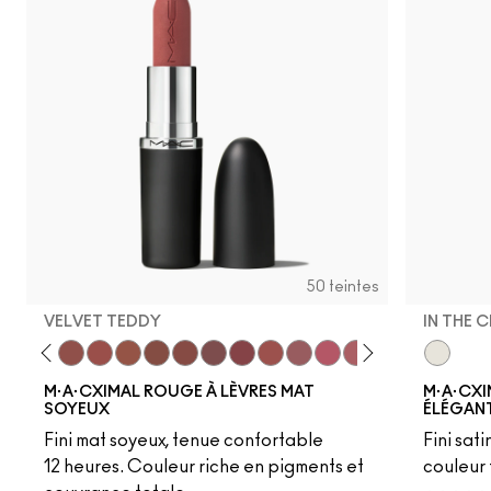
50 teintes
VELVET TEDDY
IN THE 
to
·A·Cximal
eylove
Kinda Sexy
Café Mocha
Velvet Teddy
Mull It To The Max
Taupe
Warm Teddy
Whirl
Soar
Twig Twist
Sweet Deal
Mehr
Get The Hint?
You Wouldn't Get I
Lipstick Snob
Candy Yum
In The C
Captiv
Div
M·A·CXIMAL ROUGE À LÈVRES MAT
M·A·CXI
SOYEUX
ÉLÉGANT
Fini mat soyeux, tenue confortable
Fini sati
12 heures. Couleur riche en pigments et
couleur