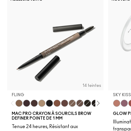
14 teintes
FLING
SKY KIS
Fling
Genuine Aubergine
Hickory
Omega
Onyx
Penny
Strut
Brunette
Lingering
Spiked
Stud
Stylized
Taupe
Sky Kiss
Thunde
Suns
C
MAC PRO CRAYON À SOURCILS BROW
GLOW P
DEFINER POINTE DE 1 MM
Illumina
Tenue 24 heures, Résistant aux
transpa