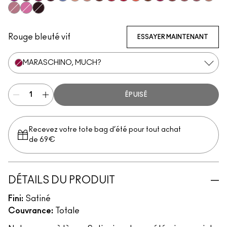
Violet Vaport
Amorous
Rebel
Guessing Game
Tilted Denim
Myth
Blankety
Paramount
Brave Red
Centre Of Attention
Morange
Espresso Yourself
Maraschino, Much?
Brick-O-La
Sitting Prett
Brave
Modes
Pink Peppermint
Saint German
Cyber
Rouge bleuté vif
ESSAYER MAINTENANT
MARASCHINO, MUCH?
ÉPUISÉ
Recevez votre tote bag d’été pour tout achat
de 69€
DÉTAILS DU PRODUIT
Fini:
Satiné
Couvrance:
Totale