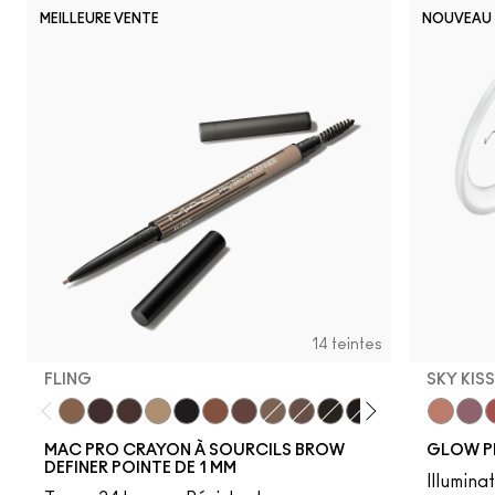
MEILLEURE VENTE
NOUVEAU
14 teintes
FLING
SKY KIS
Fling
Genuine Aubergine
Hickory
Omega
Onyx
Penny
Strut
Brunette
Lingering
Spiked
Stud
Stylized
Taupe
Sky Kiss
Thunde
Suns
C
MAC PRO CRAYON À SOURCILS BROW
GLOW P
DEFINER POINTE DE 1 MM
Illumina