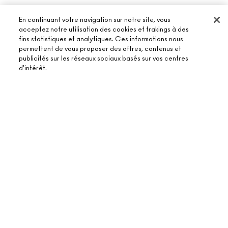
En continuant votre navigation sur notre site, vous
acceptez notre utilisation des cookies et trakings à des
fins statistiques et analytiques. Ces informations nous
permettent de vous proposer des offres, contenus et
publicités sur les réseaux sociaux basés sur vos centres
À PROPOS DE MAC
d'intérêt.
NOTRE HISTOIRE
ACHETER EN LIGNE
NOS MAQUILLEURS
ÉPUISÉ
MON COMPTE
MAC VIVA GLAM
BESOIN D’AIDE ?
S’ABONNER AUX E-MAILS
BEAUTÉ CONSCIENTE
SUIVRE MA COMMANDE
PROMOTIONS
RECRUTEMENT
VOTRE BOUTIQUE MAC
FAQ
CARTE CADEAU
ADHÉSION MAC PRO
TROUVER UNE BOUTIQUE
RETOURS ET ÉCHANGES
TON SOLDE
TESTS SUR LES ANIMAUX
TERMES ET CONDITIONS
PRENDRE UN RENDEZ-VOUS MAQUILLAGE
LIVRAISON
BACK TO M·A·C
POLITIQUE DE CONFIDENTIALITÉ
CONTACTER LE FABRICANT
CONDITIONS D’UTILISATION
CHAT EN DIRECT
CONTREFAÇON