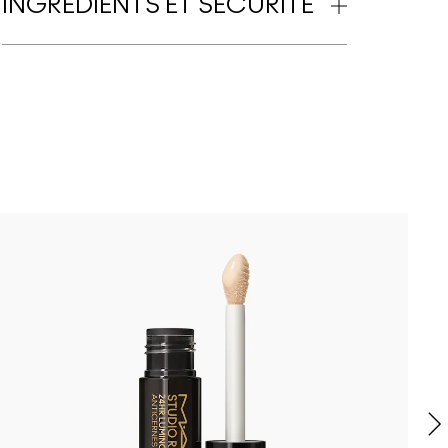
INGRÉDIENTS ET SÉCURITÉ
B
N
s
Bug
siness Casual
Surprise
Work Crush
Local Celeb
I Deserve This
PDA
Frienda
Well, Well, Well…
Syrup
Sunny Vanilla
Spice It Up
Lil Squirt
It's Yours
Can't Dull My Sh
Party Trick
Figgy
Housew
$el
R
C
t
b