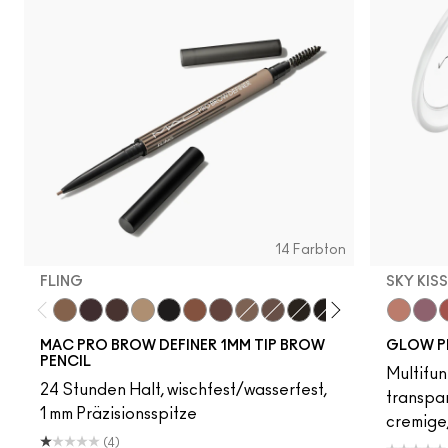
14 Farbton
FLING
SKY KIS
Fling
Genuine Aubergine
Hickory
Omega
Onyx
Penny
Strut
Brunette
Lingering
Spiked
Stud
Stylized
Taupe
Sky Kiss
Thunde
Suns
C
MAC PRO BROW DEFINER 1MM TIP BROW
GLOW P
PENCIL
Multifun
24 Stunden Halt, wischfest/wasserfest,
transpa
1 mm Präzisionsspitze
cremige,
(4)