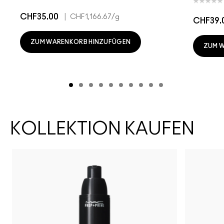
CHF35.00
|
CHF1,166.67
/g
CHF39.
ZUM WARENKORB HINZUFÜGEN
ZUM 
KOLLEKTION KAUFEN