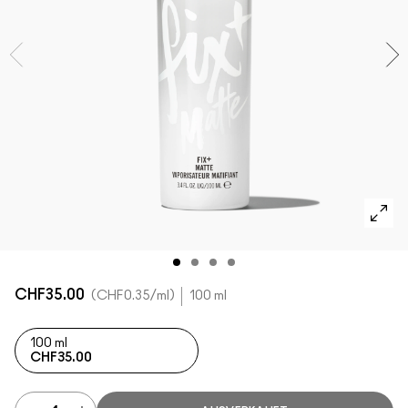
ALLE GESICHTSPRODUKTE SHOPPEN
Mini-M·A·C
ALLE PINSEL KAUFEN
ALLE AUGENPRODUKTE SHOPPEN
CHF35.00
CHF0.35
/ml
100 ml
100 ml
CHF35.00