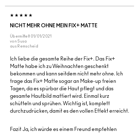
NICHT MEHR OHNE MEIN FIX+ MATTE
Übermittelt
01/01/2021
von
Susa
aus
Remscheid
Ich liebe die gesamte Reihe der Fix+. Das Fix+
Matte habe ich zu Weihnachten geschenkt
bekommen und kann seitdem nicht mehr ohne. Ich
trage das Fix+ Matte sogar an Make-up freien
Tagen, da es spürbar die Haut pflegt und das
gesamte Hautbild mattiert wird. Einmal kurz
schütteln und sprühen. Wichtig ist, komplett
durchzudrücken, damit es den vollen Effekt erreicht.
Fazit
Ja, ich würde es einem Freund empfehlen