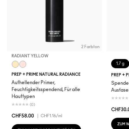
2 Farbton
RADIANT YELLOW
1.7 g
Radiant Yellow
Radiant Pink
PREP + PRIME NATURAL RADIANCE
PREP + P
Aufhellender Primer,
Spendet
Feuchtigkeitsspendend, Für alle
Ausfaser
Hauttypen
(0)
CHF30.
CHF58.00
|
CHF1.16
/ml
ZUM 