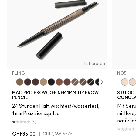
14 Farbton
FLING
NC5​
Fling
Genuine Aubergine
Hickory
Omega
Onyx
Penny
Strut
Brunette
Lingering
Spiked
Stud
Stylized
Taupe
Thunde
NC5​
NW
MAC PRO BROW DEFINER 1MM TIP BROW
STUDIO 
PENCIL
CONCEA
24 Stunden Halt, wischfest/wasserfest,
Mit Ser
1 mm Präzisionsspitze
mittlere
natürlic
(4)
CHF35.00
|
CHF1,166.67
/g