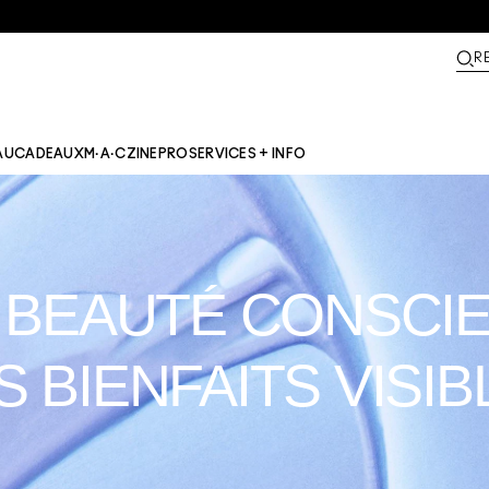
R
AU
CADEAUX
M·A·CZINE​
PRO
SERVICES + INFO
 BEAUTÉ CONSCIE
S BIENFAITS VISIB