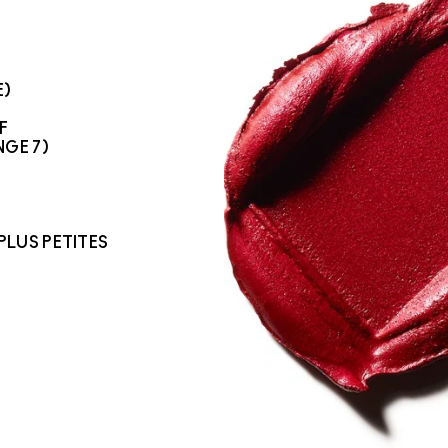
E)
F
GE 7)
PLUS PETITES