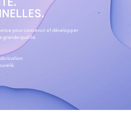
TÉ.
NELLES.
 science pour concevoir et développer
e grande qualité.
fabrication
pureté.