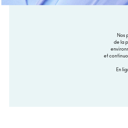
Nos 
de la 
environn
et continuo
En lig