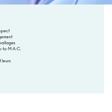
spect
agement
mballages
k-to-M·A·C
.
t leurs