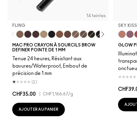
14 teintes
FLING
SKY KIS
Fling
Genuine Aubergine
Hickory
Omega
Onyx
Penny
Strut
Brunette
Lingering
Spiked
Stud
Stylized
Taupe
Sky Kiss
Thunde
Suns
C
MAC PRO CRAYON À SOURCILS BROW
GLOW P
DEFINER POINTE DE 1 MM
Illumina
Tenue 24 heures, Résistant aux
transpa
bavures/Waterproof, Embout de
onctueu
précision de 1 mm
(2)
CHF39.
CHF35.00
|
CHF1,166.67
/g
AJOUT
AJOUTER AU PANIER