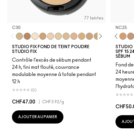
77 teintes
C30
NC25
W10
NC12
N4
C30
NC13
C6
NW13
NC5
N4.5
NC41.5
NC15
NW12
N4.75
NC13
NC16
NC15
NC17
NC16
NC18
NC17
NW15
NC18​
NC20
NC20​
NW18
NC25​
C4
NC27​
C40
NC35​
NC25
NC3
NW
STUDIO FIX FOND DE TEINT POUDRE
STUDIO 
STUDIO FIX
SPF 15 
SÉBUM
Contrôle l’excès de sébum pendant
Fond de 
24 h, fini mat flouté, couvrance
24 heur
modulable moyenne à totale pendant
moyenne 
12 h
l’hydrat
(0)
CHF47.00
|
CHF3.92
/g
CHF50.
AJOUTER AU PANIER
AJOUT