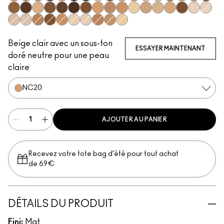
NC35
NW25
NC44
NC63
NC20
NW68
NC65
N18
NW43
NC30
NW18
NW13
NC14.5
NC47
NC17
NW20
NW50
NW40
NW55
NC17.5
NC55
NC60
NW58
NC58
NC25
NW30
NC37
NC11.5
NC27
NC15
NW15
NW45
N12
NW5
NC5
NC10
NW35
NC50
NC42
NW10
NW11
NC45
NC40
NC11
Beige clair avec un sous-ton
ESSAYER MAINTENANT
doré neutre pour une peau
claire
NC20
AJOUTER AU PANIER
Recevez votre tote bag d’été pour tout achat
de 69€
DÉTAILS DU PRODUIT
Fini:
Mat