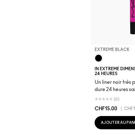
EXTREME BLACK
Extreme Black
IN EXTREME DIMEN
24 HEURES
Un liner noir très
dure 24 heures san
(0)
CHF15.00
|
CHF1
AJOUTER AU PAN