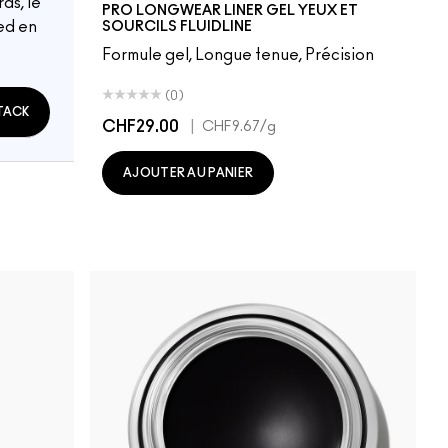
as, le
PRO LONGWEAR LINER GEL YEUX ET
ed en
SOURCILS FLUIDLINE
Formule gel, Longue tenue, Précision
(0)
TACK
CHF29.00
|
CHF9.67
/g
AJOUTER AU PANIER