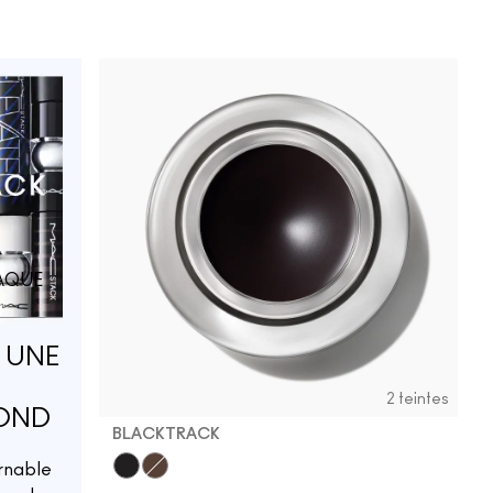
AQUE
 UNE
2 teintes
FOND
BLACKTRACK
rnable
Blacktrack
Dipdown