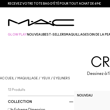
RECEVEZ VOTRE TOTE BAG D’ÉTÉ POUR TOUT ACHAT DE 69€
GLOW PLAY
NOUVEAU
BEST-SELLERS
MAQUILLAGE
SOIN DE LA PE
CR
Dessinez à l’
ACCUEIL
/
MAQUILLAGE
/
YEUX
/
EYELINERS
13 Produits
NOUVEAU
COLLECTION
In Extreme Dimension