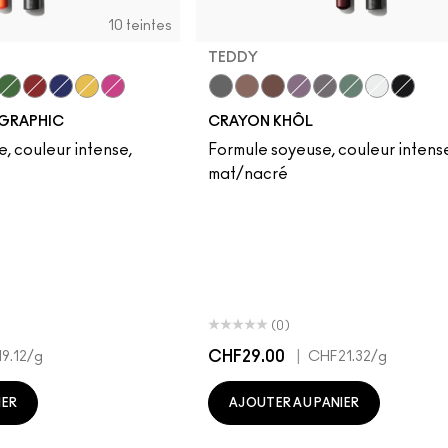
10 teintes
TEDDY
an
hite
ck Black
Landscape Green
Basic Red
Marine Ultra
Primary Yellow
Process Magenta
Smolder
Teddy
Costa Riche
Prunella
Phone Number
Minted
Fascinatin
Feline
GRAPHIC
CRAYON KHÔL
, couleur intense,
Formule soyeuse, couleur intense,
mat/nacré
(0)
CHF29.00
|
9.12
/g
CHF21.32
/g
IER
AJOUTER AU PANIER