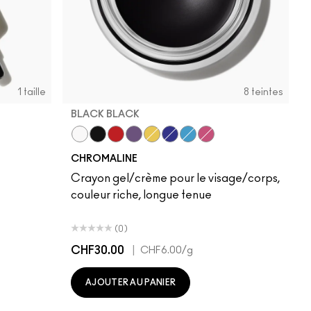
1 taille
8 teintes
BLACK BLACK
Pure White
Black Black
Basic Red
Rich Purple
Primary Yellow
Marine Ultra
Hi-Def Cyan
Magenta
CHROMALINE
Crayon gel/crème pour le visage/corps,
couleur riche, longue tenue
(0)
CHF30.00
|
CHF6.00
/g
AJOUTER AU PANIER