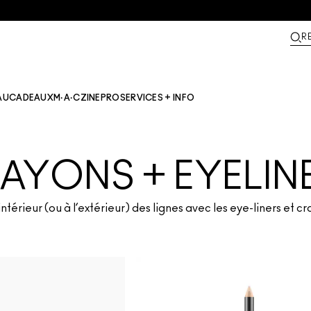
R
AU
CADEAUX
M·A·CZINE​
PRO
SERVICES + INFO
AYONS + EYELIN
intérieur (ou à l’extérieur) des lignes avec les eye-liners et 