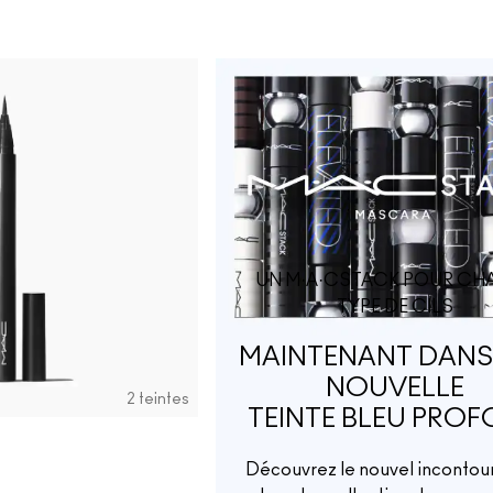
UN M·A·CSTACK POUR CH
TYPE DE CILS
MAINTENANT DANS
NOUVELLE
2 teintes
TEINTE BLEU PRO
Découvrez le nouvel incontou