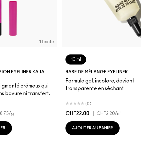
1 teinte
10 ml
SION EYELINER KAJAL
BASE DE MÉLANGE EYELINER
Formule gel, incolore, devient
 pigmenté crémeux qui
transparente en séchant
s bavure ni transfert.
(0)
CHF22.00
|
8.75
/g
CHF2.20
/ml
IER
AJOUTER AU PANIER