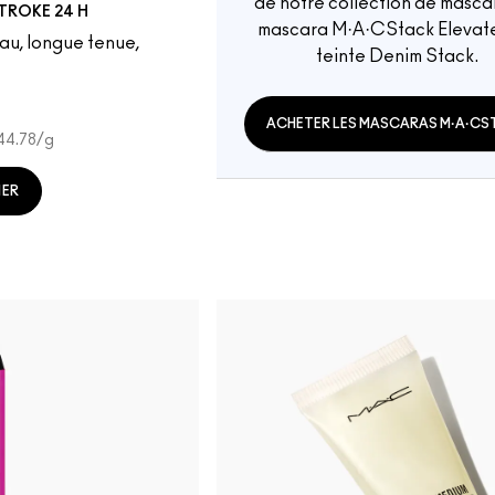
de notre collection de mascar
TROKE 24 H
mascara M·A·CStack Elevat
au, longue tenue,
teinte Denim Stack.
ACHETER LES MASCARAS M·A·CS
4.78
/g
IER