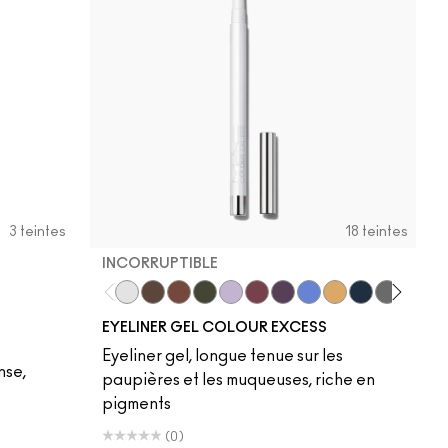
3 teintes
18 teintes
INCORRUPTIBLE
Incorruptible
Sick Tat Bro
Skip The Waitlist
Serial Monogamist
Commitment Issues
Nudge Nudge, Ink Ink
Graphic Content
Perpetual Shock!
Neutral Tan
Stay The Nig
Isn't It Iro
Pool S
He
EYELINER GEL COLOUR EXCESS
Eyeliner gel, longue tenue sur les
nse,
paupières et les muqueuses, riche en
pigments
(0)