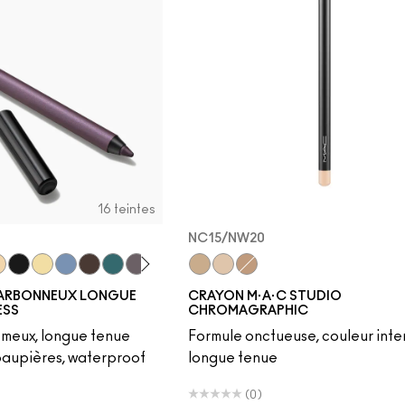
16 teintes
NC15/NW20
ber
etaupe
inkle Toast
Pitch
Ecru
Iceflower
Vintage Teddy
Peacock
Smoked Quartz
Bark
HodgePodging
NW25/NC30
Storm Cloud
NC15/NW20
Swamped
NC42/NW35
Decanted
ARBONNEUX LONGUE
CRAYON M·A·C STUDIO
ESS
CHROMAGRAPHIC
rémeux, longue tenue
Formule onctueuse, couleur inte
 paupières, waterproof
longue tenue
(0)