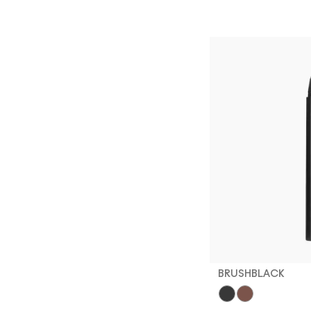
BRUSHBLACK
Brushblack
Brushbrown