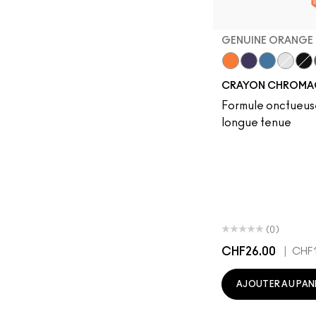
GENUINE ORANGE
Genuine Orange
Rich Purple
Hi-Def Cy
Pure W
Bla
CRAYON CHROMA
Formule onctueuse
longue tenue
(0)
CHF26.00
|
CHF1
AJOUTER AU PAN