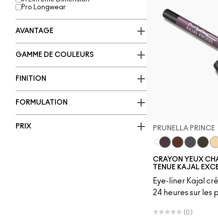
Pro Longwear
AVANTAGE
GAMME DE COULEURS
FINITION
FORMULATION
PRIX
PRUNELLA PRINCE
Prunella Prince
Costa Niche
New Num
Arch
Tw
CRAYON YEUX CH
TENUE KAJAL EXC
Eye-liner Kajal c
24 heures sur les
(0)