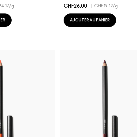
CHF26.00
|
4.17
/g
CHF19.12
/g
IER
AJOUTER AU PANIER