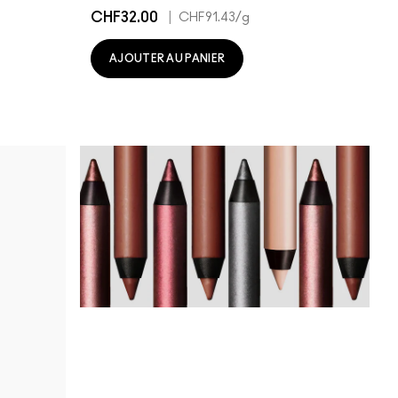
CHF32.00
|
CHF91.43
/g
AJOUTER AU PANIER