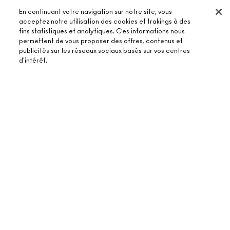
En continuant votre navigation sur notre site, vous
acceptez notre utilisation des cookies et trakings à des
fins statistiques et analytiques. Ces informations nous
permettent de vous proposer des offres, contenus et
publicités sur les réseaux sociaux basés sur vos centres
d'intérêt.
À PROPOS DE MAC
NOTRE HISTOIRE
ACHETER EN LIGNE
NOS MAQUILLEURS
MON COMPTE
MAC VIVA GLAM
BESOIN D’AIDE ?
S’ABONNER AUX E-MAILS
BEAUTÉ CONSCIENTE
SUIVRE MA COMMANDE
PROMOTIONS
RECRUTEMENT
VOTRE BOUTIQUE MAC
FAQ
CARTE CADEAU
ADHÉSION MAC PRO
TROUVER UNE BOUTIQUE
RETOURS ET ÉCHANGES
TON SOLDE
TESTS SUR LES ANIMAUX
TERMES ET CONDITIONS
PRENDRE UN RENDEZ-VOUS MAQUILLAGE
LIVRAISON
BACK TO M·A·C
POLITIQUE DE CONFIDENTIALITÉ
CONTACTER LE FABRICANT
CONDITIONS D’UTILISATION
CHAT EN DIRECT