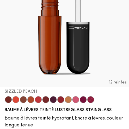
12 teintes
SIZZLED PEACH
Cake Topper
Traffic
Posh Pit
Sizzled Peach
See Sheer
Business Casual
Grapevinyl
XOXO
Trinket
Sneaky Pink
Soda Poppy
Zoomies
BAUME À LÈVRES TEINTÉ LUSTREGLASS STAINGLASS
Baume à lèvres teinté hydratant, Encre à lèvres, couleur
longue tenue