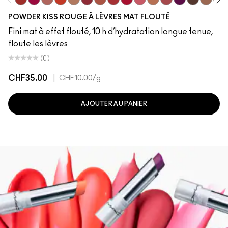
Devoted To Chili
Twenty-Fun
Teddy 2.0
My Best Life
Off The Market
Dubonnet Buzz
Moving On Up
Brickthrough
Ruby New
Sultriness
Ready To Mingle
Stay Curious
On My Mind
Chestnut
Big Pro
Mull
POWDER KISS ROUGE À LÈVRES MAT FLOUTÉ
Fini mat à effet flouté, 10 h d’hydratation longue tenue,
floute les lèvres
(0)
CHF35.00
|
CHF10.00
/g
AJOUTER AU PANIER