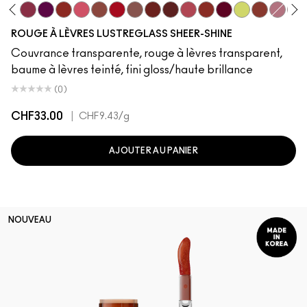
g Strangers
dy Bug
I Deserve This
Beam There, Done That
Figgy
Work Crush
Frienda
Posh Pit
Cockney
Signature Move
PDA
Housewife
Pigment Of Your Imagina
Local Celeb
It's Yours
Lil Squirt
Business C
Not Hum
Oh,
ROUGE À LÈVRES LUSTREGLASS SHEER-SHINE
Couvrance transparente, rouge à lèvres transparent,
baume à lèvres teinté, fini gloss/haute brillance
(0)
CHF33.00
|
CHF9.43
/g
AJOUTER AU PANIER
NOUVEAU