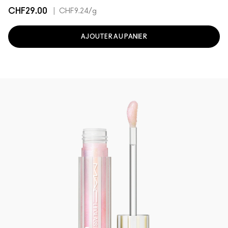
CHF29.00
|
CHF9.24
/g
AJOUTER AU PANIER