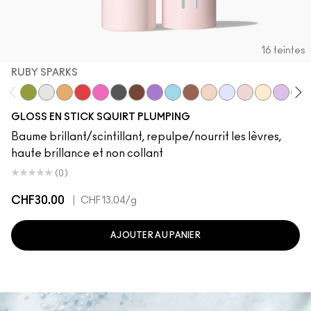
16 teintes
RUBY SPARKS
Like Squirt
Clear
Hazard
Heat Sensor
Amped
Jet
Lower Cut
Violet Beta
Nova
Simulation
Lava Sparks
Nova Sparks
Ruby Sparks
Solar Spar
Violet 
Squ
GLOSS EN STICK SQUIRT PLUMPING
Baume brillant/scintillant, repulpe/nourrit les lèvres,
haute brillance et non collant
(0)
CHF30.00
|
CHF13.04
/g
AJOUTER AU PANIER