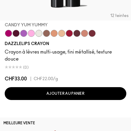
12 teintes
CANDY YUM YUMMY
Candy Yum Yummy
Grapeful
Lunar Violet
Spaced Out
Crown Jewel
Gem Stone
Chandelier
Moon Rocket
Red Halo
Cosmic Plum
Lightning Bug
Mauve Matter
DAZZLELIPS CRAYON
Crayon à lèvres multi-usage, fini métallisé, texture
douce
(0)
CHF33.00
|
CHF22.00
/g
AJOUTER AU PANIER
MEILLEURE VENTE