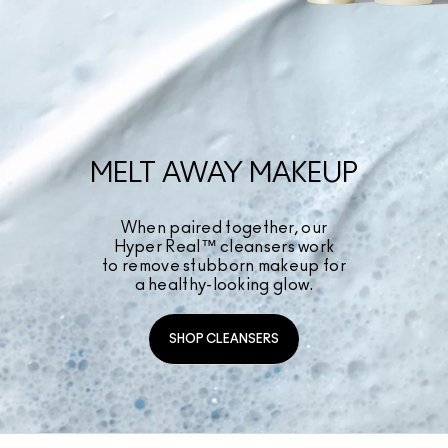
MELT AWAY MAKEUP
When paired together, our
Hyper Real™ cleansers work
to remove stubborn makeup for
a healthy-looking glow.
SHOP CLEANSERS