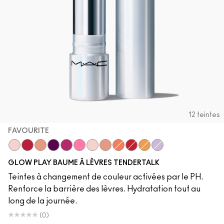
12 teintes
FAVOURITE
Favourite
Banter
Introvert
Trick
Beyond
Photogenic
Smile
Baby Doll
Candid
Serve
Oops!
Vibe
GLOW PLAY BAUME À LÈVRES TENDERTALK
Teintes à changement de couleur activées par le PH.
Renforce la barrière des lèvres. Hydratation tout au
long de la journée.
(0)