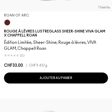
1 teinte
ROAN OF ARC
Roan of Arc
ROUGE À LÈVRES LUSTREGLASS SHEER-SHINE VIVA GLAM
X CHAPPELL ROAN
Édition Limitée, Sheer-Shine, Rouge à lèvres, VIVA
GLAM, Chappell Roan
(0)
CHF33.00
|
CHF9.43
/g
AJOUTER AU PANIER