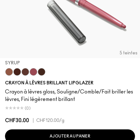
5 teintes
SYRUP
Cool Spice
Acai
MACchiato
Syrup
Chestnut
CRAYON À LÈVRES BRILLANT LIPGLAZER
Crayon à lèvres gloss, Souligne/Comble/Fait briller les
lèvres, Fini légèrement brillant
(0)
CHF30.00
|
CHF120.00
/g
AJOUTER AU PANIER