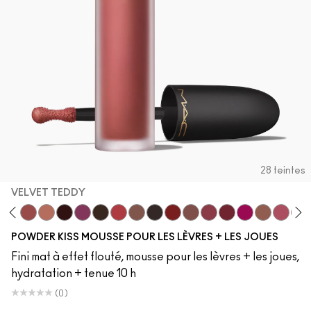
28 teintes
VELVET TEDDY
sicle
e Night
Mull It Over
Velvet Teddy
Warm Hug
Pretty Pleats!
Something Borrowed
Chestnut
A Little Tamed
Taken
Rekindled
Rhythm 'N' Roses
Over The Taupe
Pink Roses
Fashion Emergen
Make It Fashun
Habit
More T
M·A
POWDER KISS MOUSSE POUR LES LÈVRES + LES JOUES
Fini mat à effet flouté, mousse pour les lèvres + les joues,
hydratation + tenue 10 h
(0)