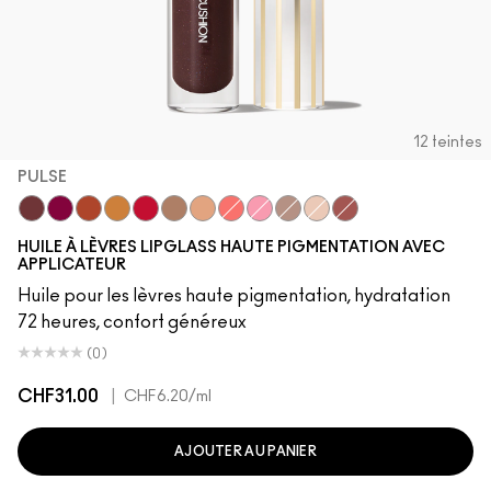
12 teintes
PULSE
Pulse
Grapesicle
Carbonated
Yes!
Tantrum
Malt
Boy Bait
Slippery
Yum Yum
Dressed To Dazzle
Sugarrimmed
Mauvement
HUILE À LÈVRES LIPGLASS HAUTE PIGMENTATION AVEC
APPLICATEUR
Huile pour les lèvres haute pigmentation, hydratation
72 heures, confort généreux
(0)
CHF31.00
|
CHF6.20
/ml
AJOUTER AU PANIER