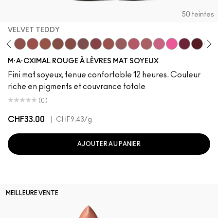
50 teintes
VELVET TEDDY
Cximal
love
da Sexy
Café Mocha
Velvet Teddy
Mull It To The Max
Taupe
Warm Teddy
Whirl
Soar
Twig Twist
Sweet Deal
Mehr
Get The Hint?
You Wouldn't Get It
Lipstick Snob
Candy Yum Yu
Captive A
Diva
Mix
M·A·CXIMAL ROUGE À LÈVRES MAT SOYEUX
Fini mat soyeux, tenue confortable 12 heures. Couleur
riche en pigments et couvrance totale
(0)
CHF33.00
|
CHF9.43
/g
AJOUTER AU PANIER
MEILLEURE VENTE