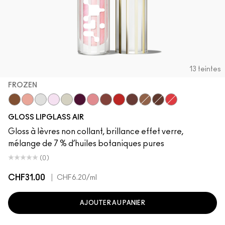
13 teintes
FROZEN
Instinct
Behaved
Zephyr
Frozen
Frosting
Sublime
Snobbish
Casual
Talented
Aesthetic
Accolade
Quality
Spritz
GLOSS LIPGLASS AIR
Gloss à lèvres non collant, brillance effet verre,
mélange de 7 % d’huiles botaniques pures
(0)
CHF31.00
|
CHF6.20
/ml
AJOUTER AU PANIER