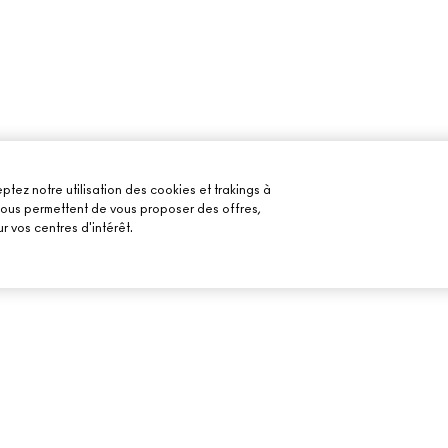
ptez notre utilisation des cookies et trakings à
 nous permettent de vous proposer des offres,
r vos centres d'intérêt.
BESOIN D’AIDE ?
VOTRE BOUTIQU
SUIVRE MA COMMANDE
TROUVER UNE B
MAILS
FAQ
PRENDRE UN RE
MAQUILLAGE
RETOURS ET ÉCHANGES