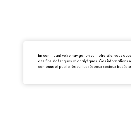
En continuant votre navigation sur notre site, vous acce
des fins statistiques et analytiques. Ces informations
contenus et publicités sur les réseaux sociaux basés su
À PROPOS DE MAC
ACHETER EN LIGNE
NOTRE HISTOIRE
MON COMPTE
NOS MAQUILLEURS
S’ABONNER AUX E-
MAC VIVA GLAM
PROMOTIONS