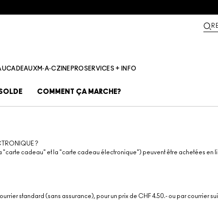
R
AU
CADEAUX
M·A·CZINE​
PRO
SERVICES + INFO