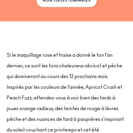
ACHETER LES TENDANCES
Si le maquillage rose et fraise a donné le ton l’an
dernier, ce sont les tons chaleureux abricot et pêche
qui domineront au cours des 12 prochains mois.
Inspirés par les couleurs de l’année, Apricot Crush et
Peach Fuzz, attendez-vous à voir bien des fards à
joues orange radieux, des teintes de rouge à lèvres
pêche et des nuances de fard à paupières s’inspirant
du soleil couchant ce printemps et cet été.