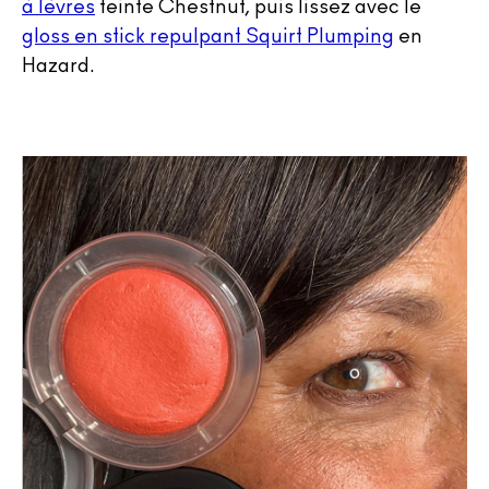
à lèvres
teinte Chestnut, puis lissez avec le
gloss en stick repulpant Squirt Plumping
en
Hazard.