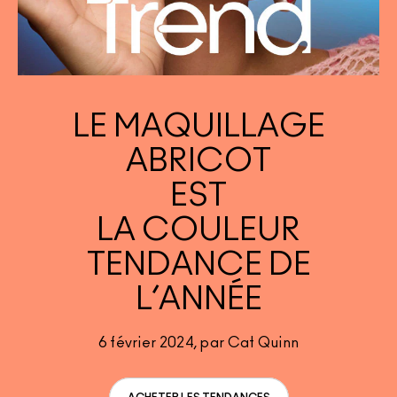
DÉCOUVRIR TOUS LES PRODUITS POUR LE TEINT
Mini M·A·C
DÉCOUVRIR TOUS LES PINCEAUX ET ACCESSOIRES
DÉCOUVRIR TOUS LES PRODUITS POUR LES YEUX
LE MAQUILLAGE
ABRICOT
EST
LA COULEUR
TENDANCE DE
L’ANNÉE
6 février 2024, par Cat Quinn