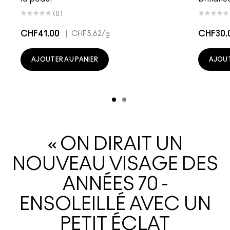
(0)
CHF41.00
|
CHF30.
CHF5.62
/g
AJOUTER AU PANIER
AJOUT
« ON DIRAIT UN
NOUVEAU VISAGE DES
ANNÉES 70 -
ENSOLEILLÉ AVEC UN
PETIT ÉCLAT