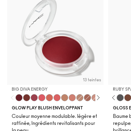
13 teintes
BIG DIVA ENERGY
RUBY SP
Big Diva Energy
Pinch Of Marrakesh
Plush Pepper
Heat Index
That's Peachy
Groovy
So Natural
Grand
True Harmony
Like Squirt
Ginger Luck
Clear
Blush, Please
Hazard
Cheer Up
Heat Sensor
Totally Sy
Amped
Jet
Lo
GLOW PLAY BLUSH ENVELOPPANT
GLOSS E
Couleur moyenne modulable. légère et
Baume br
raffinée, Ingrédients revitalisants pour
repulpe/
la peau.
brillanc