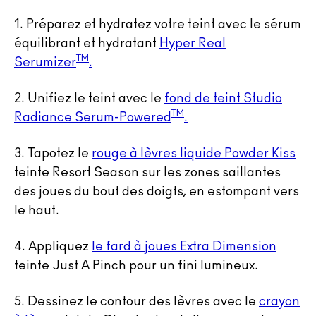
1.
Préparez et hydratez votre teint avec le sérum
équilibrant et hydratant
Hyper Real
TM
Serumizer
.
2.
Unifiez le teint avec le
fond de teint Studio
TM
Radiance Serum-Powered
.
3.
Tapotez le
rouge à lèvres liquide Powder Kiss
teinte Resort Season sur les zones saillantes
des joues du bout des doigts, en estompant vers
le haut.
4.
Appliquez
le fard à joues Extra Dimension
teinte Just A Pinch pour un fini lumineux.
5.
Dessinez le contour des lèvres avec le
crayon