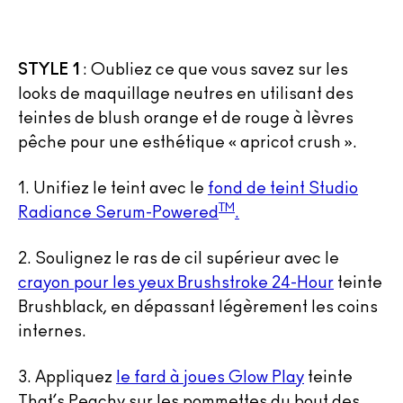
STYLE 1
:
Oubliez ce que vous savez sur les
looks de maquillage neutres en utilisant des
teintes de blush orange et de rouge à lèvres
pêche pour une esthétique « apricot crush ».
1.
Unifiez le teint avec le
fond de teint Studio
TM
Radiance Serum-Powered
.
2. Soulignez le ras de cil supérieur avec le
crayon pour les yeux Brushstroke 24-Hour
teinte
Brushblack, en dépassant légèrement les coins
internes.
3.
Appliquez
le fard à joues Glow Play
teinte
That’s Peachy sur les pommettes du bout des