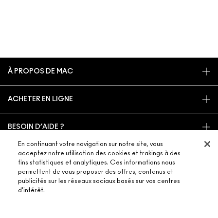
À PROPOS DE MAC
NOTRE HISTOIRE
ACHETER EN LIGNE
NOS MAQUILLEURS
MON COMPTE
MAC VIVA GLAM
BESOIN D’AIDE ?
S’ABONNER AUX E-MAILS
BEAUTÉ CONSCIENTE
SUIVRE MA COMMANDE
En continuant votre navigation sur notre site, vous
PROMOTIONS
RECRUTEMENT
acceptez notre utilisation des cookies et trakings à des
VOTRE BOUTIQUE MAC
FAQ
CARTE CADEAU
ADHÉSION MAC PRO
fins statistiques et analytiques. Ces informations nous
TROUVER UNE BOUTIQUE
permettent de vous proposer des offres, contenus et
RETOURS ET ÉCHANGES
TON SOLDE
TESTS SUR LES ANIMAUX
publicités sur les réseaux sociaux basés sur vos centres
TERMES ET CONDITIONS
PRENDRE UN RENDEZ-VOUS MAQUILLAGE
LIVRAISON
d'intérêt.
BACK TO M·A·C
POLITIQUE DE CONFIDENTIALITÉ
CONTACTER LE FABRICANT
CONDITIONS D’UTILISATION
CHAT EN DIRECT