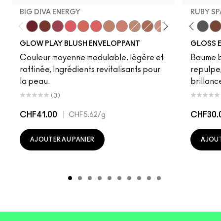
BIG DIVA ENERGY
RUBY SP
Big Diva Energy
Pinch Of Marrakesh
Plush Pepper
Heat Index
That's Peachy
Groovy
So Natural
Grand
True Harmony
Like Squirt
Ginger Luck
Clear
Blush, Please
Hazard
Cheer Up
Heat Sensor
Totally Sy
Amped
Jet
Lo
GLOW PLAY BLUSH ENVELOPPANT
GLOSS E
Couleur moyenne modulable. légère et
Baume br
raffinée, Ingrédients revitalisants pour
repulpe/
la peau.
brillanc
(0)
CHF41.00
|
CHF30.
CHF5.62
/g
AJOUTER AU PANIER
AJOUT