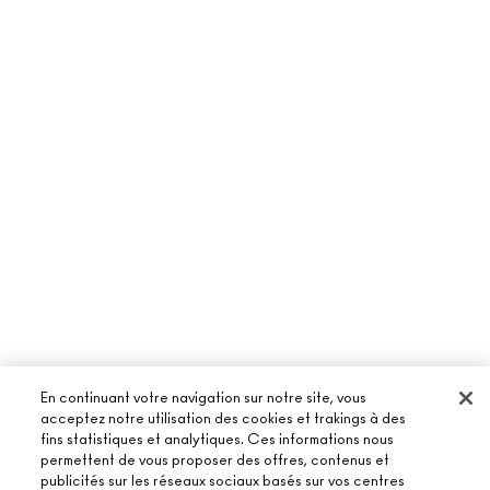
En continuant votre navigation sur notre site, vous
À PROPOS DE MAC
acceptez notre utilisation des cookies et trakings à des
fins statistiques et analytiques. Ces informations nous
NOTRE HISTOIRE
permettent de vous proposer des offres, contenus et
ACHETER EN LIGNE
publicités sur les réseaux sociaux basés sur vos centres
NOS MAQUILLEURS