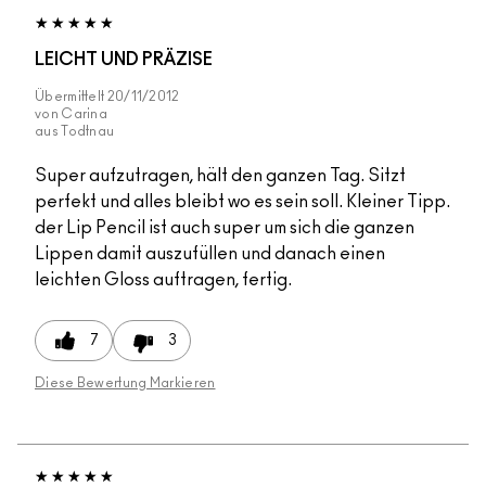
LEICHT UND PRÄZISE
Übermittelt
20/11/2012
von
Carina
aus
Todtnau
Super aufzutragen, hält den ganzen Tag. Sitzt
perfekt und alles bleibt wo es sein soll. Kleiner Tipp.
der Lip Pencil ist auch super um sich die ganzen
Lippen damit auszufüllen und danach einen
leichten Gloss auftragen, fertig.
7
3
Diese Bewertung Markieren