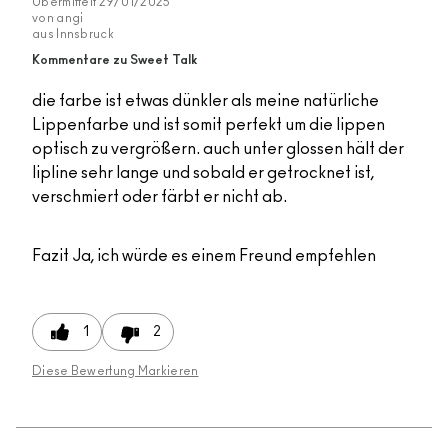
Übermittelt
29/01/2025
von
angi
aus
Innsbruck
Kommentare zu Sweet Talk
die farbe ist etwas dünkler als meine natürliche
Lippenfarbe und ist somit perfekt um die lippen
optisch zu vergrößern. auch unter glossen hält der
lipline sehr lange und sobald er getrocknet ist,
verschmiert oder färbt er nicht ab.
Fazit
Ja, ich würde es einem Freund empfehlen
1
2
Diese Bewertung Markieren