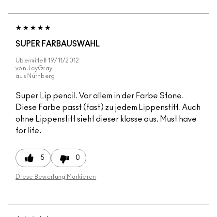
SUPER FARBAUSWAHL
Übermittelt
19/11/2012
von
JayGray
aus
Nürnberg
Super Lip pencil. Vor allem in der Farbe Stone.
Diese Farbe passt (fast) zu jedem Lippenstift. Auch
ohne Lippenstift sieht dieser klasse aus. Must have
for life.
5
0
Diese Bewertung Markieren