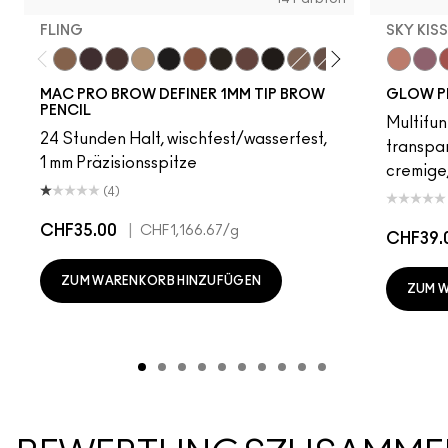
FLING
SKY KIS
Fling
Genuine Aubergine
Hickory
Omega
Onyx
Penny
Spiked
Strut
Stud
Brunette
Lingering
Stylized
Taupe
Sky Kiss
Thunde
Suns
C
MAC PRO BROW DEFINER 1MM TIP BROW
GLOW P
PENCIL
Multifun
24 Stunden Halt, wischfest/wasserfest,
transpa
1 mm Präzisionsspitze
cremige,
(4)
CHF35.00
|
CHF1,166.67
/g
CHF39.
ZUM WARENKORB HINZUFÜGEN
ZUM 