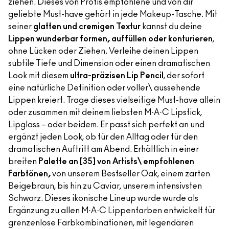
ziehen. Dieses von Profis empfohlene und von dir
geliebte Must-have gehört in jede Makeup-Tasche. Mit
seiner
glatten und cremigen Textur
kannst du deine
Lippen wunderbar formen, auffüllen oder konturieren
,
ohne Lücken oder Ziehen. Verleihe deinen Lippen
subtile Tiefe und Dimension oder einen dramatischen
Look mit diesem
ultra-präzisen Lip Pencil
, der sofort
eine natürliche Definition oder voller\ aussehende
Lippen kreiert. Trage dieses vielseitige Must-have allein
oder zusammen mit deinem liebsten M·A·C Lipstick,
Lipglass – oder beidem. Er passt sich perfekt an und
ergänzt jeden Look, ob für den Alltag oder für den
dramatischen Auftritt am Abend. Erhältlich in einer
breiten
Palette an [35] von Artists\ empfohlenen
Farbtönen,
von unserem Bestseller Oak, einem zarten
Beigebraun, bis hin zu Caviar, unserem intensivsten
Schwarz. Dieses ikonische Lineup wurde wurde als
Ergänzung zu allen M·A·C Lippenfarben entwickelt für
grenzenlose Farbkombinationen, mit legendären