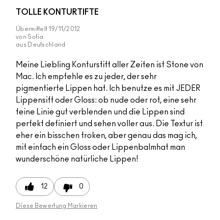
TOLLE KONTURTIFTE
Übermittelt
19/11/2012
von
Sofia
aus
Deutschland
Meine Liebling Konturstift aller Zeiten ist Stone von
Mac. Ich empfehle es zu jeder, der sehr
pigmentierte Lippen hat. Ich benutze es mit JEDER
Lippensift oder Gloss: ob nude oder rot, eine sehr
feine Linie gut verblenden und die Lippen sind
perfekt definiert und sehen voller aus. Die Textur ist
eher ein bisschen troken, aber genau das mag ich,
mit einfach ein Gloss oder Lippenbalmhat man
wunderschöne natürliche Lippen!
12
0
Diese Bewertung Markieren