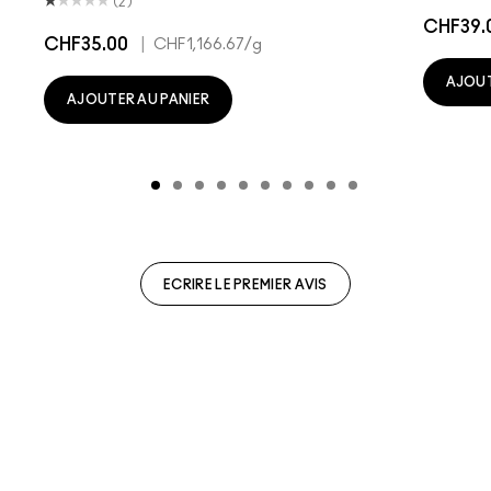
(2)
CHF39.
CHF35.00
|
CHF1,166.67
/g
AJOUT
AJOUTER AU PANIER
ECRIRE LE PREMIER AVIS