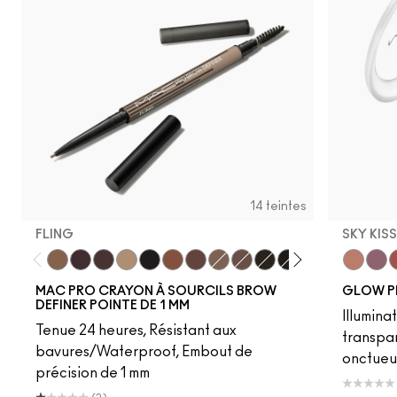
14 teintes
FLING
SKY KIS
Fling
Genuine Aubergine
Hickory
Omega
Onyx
Penny
Strut
Brunette
Lingering
Spiked
Stud
Stylized
Taupe
Sky Kiss
Thunde
Suns
C
MAC PRO CRAYON À SOURCILS BROW
GLOW P
DEFINER POINTE DE 1 MM
Illumina
Tenue 24 heures, Résistant aux
transpa
bavures/Waterproof, Embout de
onctueu
précision de 1 mm