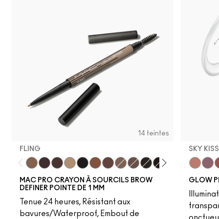
14 teintes
FLING
SKY KIS
Fling
Genuine Aubergine
Hickory
Omega
Onyx
Penny
Strut
Brunette
Lingering
Spiked
Stud
Stylized
Taupe
Sky Kiss
Thunde
Suns
C
MAC PRO CRAYON À SOURCILS BROW
GLOW P
DEFINER POINTE DE 1 MM
Illumina
Tenue 24 heures, Résistant aux
transpa
bavures/Waterproof, Embout de
onctueu