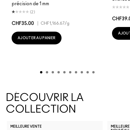
précision de 1 mm
(2)
CHF39.
CHF35.00
|
CHF1,166.67
/g
AJOUT
AJOUTER AU PANIER
DÉCOUVRIR LA
COLLECTION
MEILLEURE VENTE
MEILLEURE