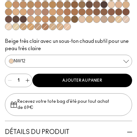
NW12
C30
C6
NC5
NC41.5
NC13
NC15
NC16
NC17
NC18​
NC20​
NC25​
NC27​
NC35​
NC37​
NC38​
NC41​
NC42
NC43.5​
NC44​
NC44.5​
NC45​
NC45.5​
NC46​
NC47​
NC50​
NC55​
NC58​
NC60​
NC63​
NC65​
NW5​
NW10​
NW13​
NW15​
NW20​
NW22​
NW25​
NW30​
NW33​
NW35​
NW40​
NW43​
NW44​
NW46​
NW47​
NW48​
NW50​
NW53​
NW55​
NW57​
NW58​
NW60​
NW65​
C4.5​
C5​
C5.5​
C8​
C40​
C45​
C55​
N4​
N4.75​
N5​
N6​
N6.5​
C3
N3
NC10
NC12
NC30​
NC40​
NW18​
NW45​
C3.5​
C4​
N4.5​
Beige très clair avec un sous-ton chaud subtil pour une
peau très claire
NW12
AJOUTER AU PANIER
Recevez votre tote bag d’été pour tout achat
de 69€
DÉTAILS DU PRODUIT