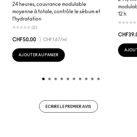
24 heures, couvrance modulable
modulab
moyenne à totale, contrôle le sébum et
12 h
l’hydratation
(0)
CHF39.
CHF50.00
|
CHF1.67
/ml
AJOUT
AJOUTER AU PANIER
ECRIRE LE PREMIER AVIS