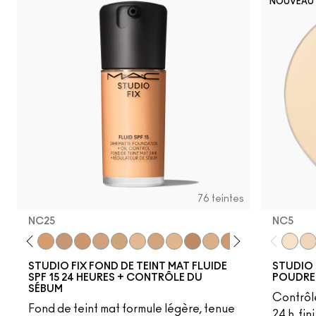
NOUVEAU
NC30
NC15
NC65
N18
N
76 teintes
NC25
NC5​
18
C4
C40
NC25
NW20
NW22
NC27
NC30
N5
N6
C3.5
NW25
N6.5
NC35
NC37
NC38
NC40
NC5​
NC4
NC1
STUDIO FIX FOND DE TEINT MAT FLUIDE
STUDIO 
SPF 15 24 HEURES + CONTRÔLE DU
POUDRE
SÉBUM
Contrôl
Fond de teint mat formule légère, tenue
24 h, fi