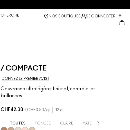
ECHERCHE
0
NOS BOUTIQUES
SE CONNECTER
/ COMPACTE
DONNEZ LE PREMIER AVIS !
Couvrance ultralégère, fini mat, contrôle les
brillances
CHF42.00
CHF3.50
/g
12 g
TOUTES
FONCÉE
CLAIRE
MATE
MATE À FONCÉE