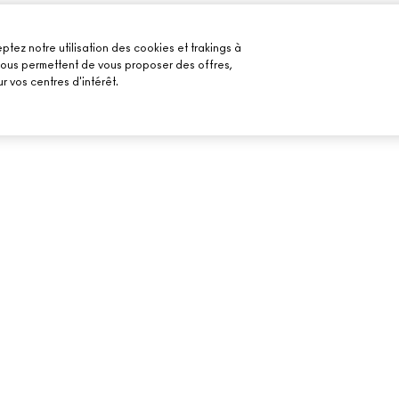
ptez notre utilisation des cookies et trakings à
 nous permettent de vous proposer des offres,
r vos centres d'intérêt.
BESOIN D’AIDE ?
VOTRE BOUTIQU
SUIVRE MA COMMANDE
TROUVER UNE B
MAILS
FAQ
PRENDRE UN RE
MAQUILLAGE
RETOURS ET ÉCHANGES
LIVRAISON
CONTACTER LE FABRICANT
CHAT EN DIRECT