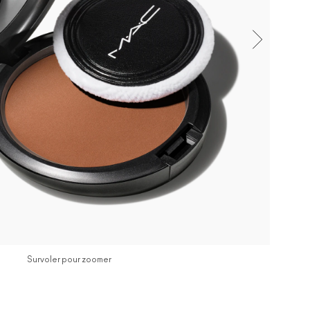
Survoler pour zoomer