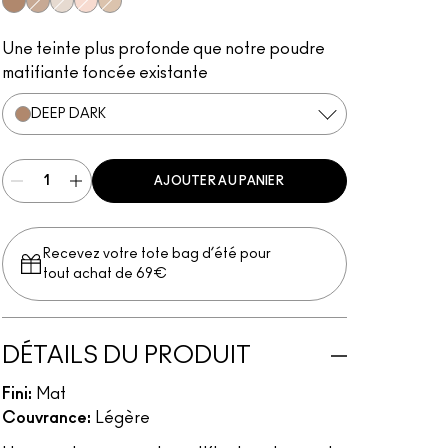
Deep Dark
Deep
Light
Medium
Medium Deep
Une teinte plus profonde que notre poudre
matifiante foncée existante
DEEP DARK
AJOUTER AU PANIER
Recevez votre tote bag d’été pour
tout achat de 69€
DÉTAILS DU PRODUIT
Fini:
Mat
Couvrance:
Légère