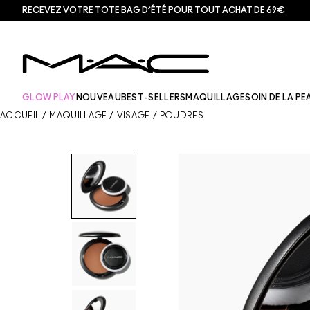
RECEVEZ VOTRE TOTE BAG D’ÉTÉ POUR TOUT ACHAT DE 69€
GLOW PLAY
NOUVEAU
BEST-SELLERS
MAQUILLAGE
SOIN DE LA PE
ACCUEIL
/
MAQUILLAGE
/
VISAGE
/
POUDRES