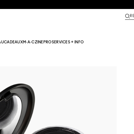
R
AU
CADEAUX
M·A·CZINE​
PRO
SERVICES + INFO