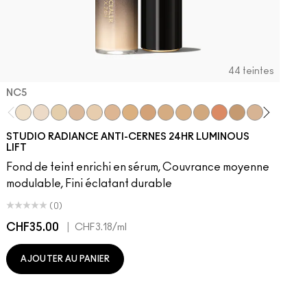
44 teintes
NC5​
NC5​
NW5​
NC11​
NW10​
NC11.5​
NC14.5​
NC15​
NW15​
NC17​
NC17.5​
NC20​
NW18​
NC25​
N18​
NW20​
NC27
N
STUDIO RADIANCE ANTI-CERNES 24HR LUMINOUS
LIFT
Fond de teint enrichi en sérum, Couvrance moyenne
modulable, Fini éclatant durable
(0)
CHF35.00
|
C
CHF3.18
/ml
AJOUTER AU PANIER