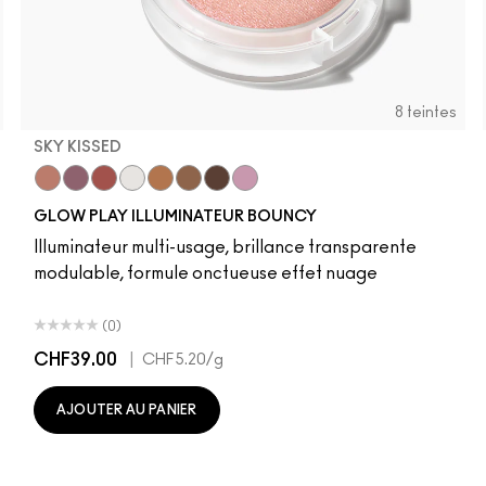
8 teintes
SKY KISSED
r
Sky Kissed
Sunset Drizzle
Cloud Candy
Wind Chill
Cloudburst
Sepia Skies
GlowZone
Stratus
GLOW PLAY ILLUMINATEUR BOUNCY
Illuminateur multi-usage, brillance transparente
modulable, formule onctueuse effet nuage
(0)
CHF39.00
|
CHF5.20
/g
AJOUTER AU PANIER