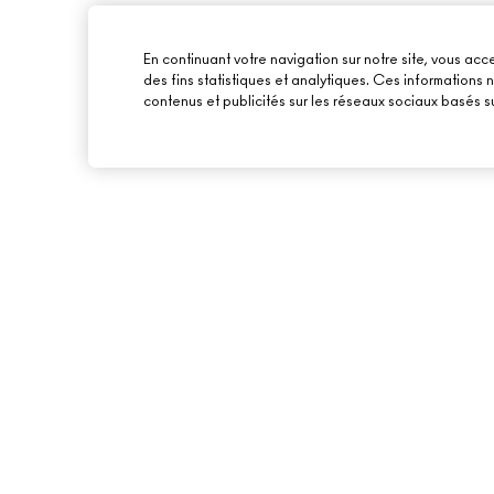
En continuant votre navigation sur notre site, vous acce
des fins statistiques et analytiques. Ces informations
contenus et publicités sur les réseaux sociaux basés su
À PROPOS DE MAC
ACHETER EN LIGNE
NOTRE HISTOIRE
MON COMPTE
NOS MAQUILLEURS
S’ABONNER AUX E-
MAC VIVA GLAM
PROMOTIONS
BEAUTÉ CONSCIENTE
CARTE CADEAU
RECRUTEMENT
TON SOLDE
ADHÉSION MAC PRO
TESTS SUR LES ANIMAUX
BACK TO M·A·C