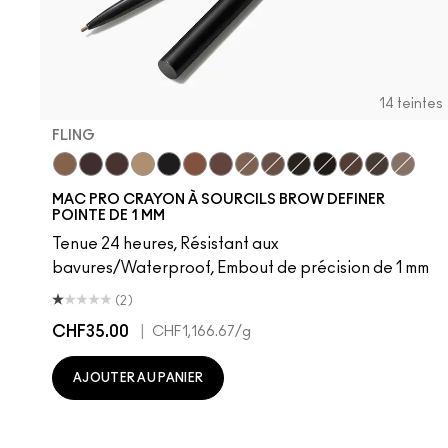
14 teintes
FLING
Fling
Genuine Aubergine
Hickory
Omega
Onyx
Penny
Strut
Brunette
Lingering
Spiked
Stud
Stylized
Taupe
Thunde
MAC PRO CRAYON À SOURCILS BROW DEFINER
POINTE DE 1 MM
Tenue 24 heures, Résistant aux
bavures/Waterproof, Embout de précision de 1 mm
(2)
CHF35.00
|
CHF1,166.67
/g
AJOUTER AU PANIER