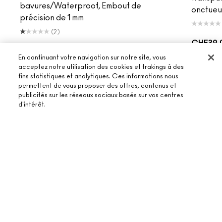
bavures/Waterproof, Embout de
onctueu
précision de 1 mm
(2)
CHF39.
CHF35.00
|
CHF1,166.67
/g
En continuant votre navigation sur notre site, vous
acceptez notre utilisation des cookies et trakings à des
AJOUT
fins statistiques et analytiques. Ces informations nous
AJOUTER AU PANIER
permettent de vous proposer des offres, contenus et
publicités sur les réseaux sociaux basés sur vos centres
d'intérêt.
ÉPUISÉ
DÉCOUVRIR LA
COLLECTION