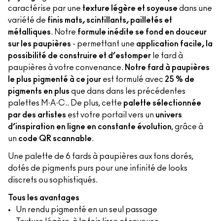
caractérise par une
texture légère et soyeuse
dans une
variété de
finis mats, scintillants, pailletés et
métalliques
. Notre
formule inédite se fond en douceur
sur les paupières
- permettant une
application facile, la
possibilité de construire et d’estomper
le fard à
paupières à votre convenance.
Notre fard à paupières
le plus pigmenté à ce jour
est formulé avec
25 % de
pigments en plus
que dans dans les précédentes
palettes M·A·C.. De plus, cette
palette sélectionnée
par des artistes
est votre portail vers un
univers
d’inspiration en ligne en constante évolution
, grâce à
un
code QR scannable
.
Une palette de 6 fards à paupières aux tons dorés,
dotés de pigments purs pour une infinité de looks
discrets ou sophistiqués.
Tous les avantages
Un rendu pigmenté en un seul passage