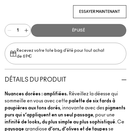
Retrospeck, Data Mine, Logged Out, Bronze, Overnight Infl
ESSAYER MAINTENANT
ÉPUISÉ
Recevez votre tote bag d’été pour tout achat
de 69€
DÉTAILS DU PRODUIT
Nuances dorées : amplifiées.
Réveillez la déesse qui
sommeille en vous avec cette
palette de six fards à
paupières aux tons dorés
, innovante avec des
pigments
purs qui s’appliquent en un seul passage
, pour une
infinité de looks, du plus simple au plus sophistiqué
. Ce
paysage
grandiose
d’ors, d’olives et de taupes
se