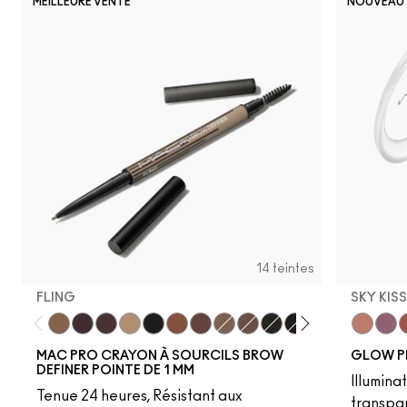
MEILLEURE VENTE
NOUVEAU
14 teintes
FLING
SKY KIS
Fling
Genuine Aubergine
Hickory
Omega
Onyx
Penny
Strut
Brunette
Lingering
Spiked
Stud
Stylized
Taupe
Sky Kiss
Thunde
Suns
C
MAC PRO CRAYON À SOURCILS BROW
GLOW P
DEFINER POINTE DE 1 MM
Illumina
Tenue 24 heures, Résistant aux
transpa