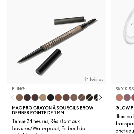
14 teintes
FLING
SKY KIS
Fling
Genuine Aubergine
Hickory
Omega
Onyx
Penny
Strut
Brunette
Lingering
Spiked
Stud
Stylized
Taupe
Sky Kiss
Thunde
Suns
C
MAC PRO CRAYON À SOURCILS BROW
GLOW P
DEFINER POINTE DE 1 MM
Illumina
Tenue 24 heures, Résistant aux
transpa
bavures/Waterproof, Embout de
onctueu