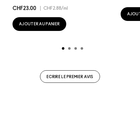
CHF23.00
|
CHF2.88
/ml
AJOUT
AJOUTER AU PANIER
ECRIRE LE PREMIER AVIS