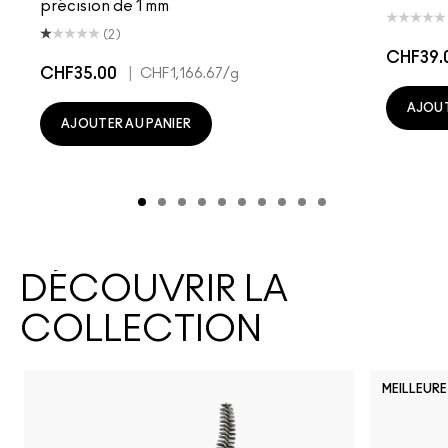
précision de 1 mm
(2)
CHF39.
CHF35.00
|
CHF1,166.67
/g
AJOUT
AJOUTER AU PANIER
DÉCOUVRIR LA
COLLECTION
MEILLEURE