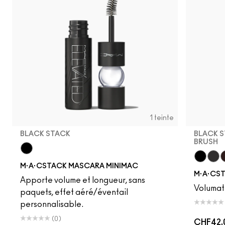
1 teinte
BLACK STACK
BLACK S
BRUSH
Black Stack
M·A·CSTACK MASCARA MINIMAC
Black S
Blac
C
M·A·CS
Apporte volume et longueur, sans
Volumat
paquets, effet aéré/éventail
personnalisable.
(0)
CHF42.