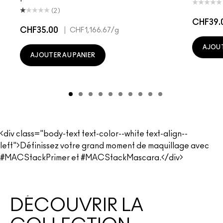
(2)
CHF39.
CHF35.00
|
CHF1,166.67
/g
AJOUT
AJOUTER AU PANIER
<div class="body-text text-color--white text-align--
left">Définissez votre grand moment de maquillage avec
#MACStackPrimer et #MACStackMascara.</div>
DÉCOUVRIR LA