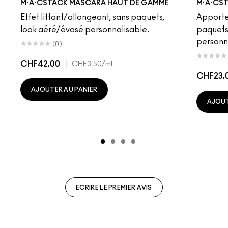
M·A·CSTACK MASCARA HAUT DE GAMME
M·A·CS
Effet liftant/allongeant, sans paquets,
Apporte 
look aéré/évasé personnalisable.
paquets,
personn
(0)
CHF42.00
|
CHF3.50
/ml
CHF23.
AJOUTER AU PANIER
AJOUT
ECRIRE LE PREMIER AVIS