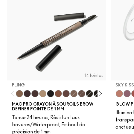
14 teintes
FLING
SKY KIS
Fling
Genuine Aubergine
Hickory
Omega
Onyx
Penny
Strut
Brunette
Lingering
Spiked
Stud
Stylized
Taupe
Sky Kiss
Thunde
Suns
C
MAC PRO CRAYON À SOURCILS BROW
GLOW P
DEFINER POINTE DE 1 MM
Illumina
Tenue 24 heures, Résistant aux
transpa
bavures/Waterproof, Embout de
onctueu
précision de 1 mm