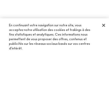
En continuant votre navigation sur notre site, vous
À PROPOS DE MAC
acceptez notre utilisation des cookies et trakings à des
NOTRE HISTOIRE
fins statistiques et analytiques. Ces informations nous
permettent de vous proposer des offres, contenus et
ACHETER EN LIGNE
NOS MAQUILLEURS
publicités sur les réseaux sociaux basés sur vos centres
MON COMPTE
d'intérêt.
MAC VIVA GLAM
BESOIN D’AIDE ?
S’ABONNER AUX E-MAILS
BEAUTÉ CONSCIENTE
SUIVRE MA COMMANDE
PROMOTIONS
RECRUTEMENT
AJOUTER AU PANIER
VOTRE BOUTIQUE MAC
FAQ
CARTE CADEAU
ADHÉSION MAC PRO
TROUVER UNE BOUTIQUE
RETOURS ET ÉCHANGES
TON SOLDE
TESTS SUR LES ANIMAUX
TERMES ET CONDITIONS
PRENDRE UN RENDEZ-VOUS MAQUILLAGE
LIVRAISON
BACK TO M·A·C
POLITIQUE DE CONFIDENTIALITÉ
CONTACTER LE FABRICANT
CONDITIONS D’UTILISATION
CHAT EN DIRECT
CONTREFAÇON