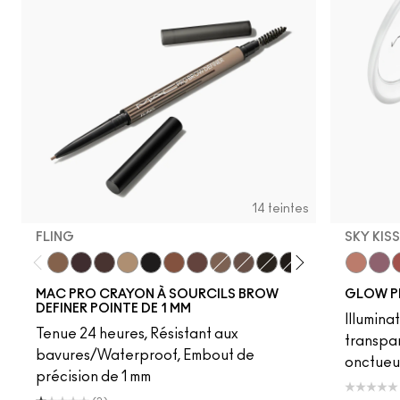
14 teintes
FLING
SKY KIS
Fling
Genuine Aubergine
Hickory
Omega
Onyx
Penny
Strut
Brunette
Lingering
Spiked
Stud
Stylized
Taupe
Sky Kiss
Thunde
Suns
C
MAC PRO CRAYON À SOURCILS BROW
GLOW P
DEFINER POINTE DE 1 MM
Illumina
Tenue 24 heures, Résistant aux
transpa
bavures/Waterproof, Embout de
onctueu
précision de 1 mm