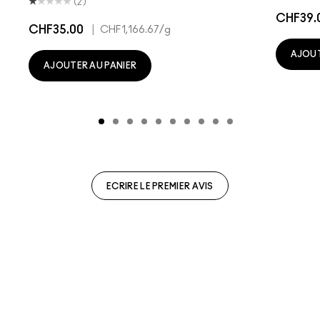
(2)
CHF39.
CHF35.00
|
CHF1,166.67
/g
AJOUT
AJOUTER AU PANIER
ECRIRE LE PREMIER AVIS