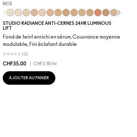
NC5​
NC5​
NW5​
NC11​
NW10​
NC11.5​
NC14.5​
NC15​
NW15​
NC17​
NC17.5​
NC20​
NW18​
NC25​
N18​
NW20​
NC27
N
STUDIO RADIANCE ANTI-CERNES 24HR LUMINOUS
LIFT
Fond de teint enrichi en sérum, Couvrance moyenne
modulable, Fini éclatant durable
(0)
CHF35.00
|
C
CHF3.18
/ml
AJOUTER AU PANIER