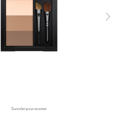
Survoler pour zoomer