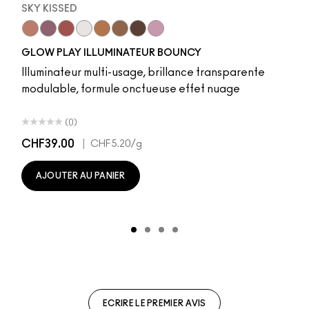
SKY KISSED
r
Sky Kissed
Sunset Drizzle
Cloud Candy
Wind Chill
Cloudburst
Sepia Skies
GlowZone
Stratus
GLOW PLAY ILLUMINATEUR BOUNCY
Illuminateur multi-usage, brillance transparente
modulable, formule onctueuse effet nuage
(0)
CHF39.00
|
CHF5.20
/g
AJOUTER AU PANIER
ECRIRE LE PREMIER AVIS