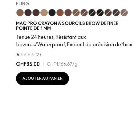
FLING
Fling
Genuine Aubergine
Hickory
Omega
Onyx
Penny
Strut
Brunette
Lingering
Spiked
Stud
Stylized
Taupe
Thunde
MAC PRO CRAYON À SOURCILS BROW DEFINER
POINTE DE 1 MM
Tenue 24 heures, Résistant aux
bavures/Waterproof, Embout de précision de 1 mm
(2)
CHF35.00
|
CHF1,166.67
/g
AJOUTER AU PANIER