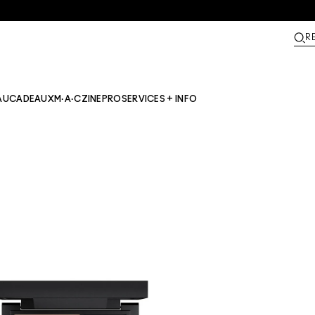
R
AU
CADEAUX
M·A·CZINE​
PRO
SERVICES + INFO