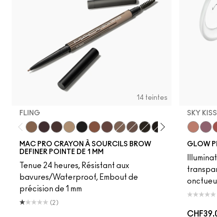
14 teintes
FLING
SKY KIS
Fling
Genuine Aubergine
Hickory
Omega
Onyx
Penny
Strut
Brunette
Lingering
Spiked
Stud
Stylized
Taupe
Sky Kiss
Thunde
Suns
C
MAC PRO CRAYON À SOURCILS BROW
GLOW P
DEFINER POINTE DE 1 MM
Illumina
Tenue 24 heures, Résistant aux
transpa
bavures/Waterproof, Embout de
onctueu
précision de 1 mm
(2)
CHF39.