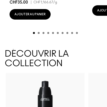
CHF35.00
|
CHF1,166.67
/g
AJOUT
AJOUTER AU PANIER
DÉCOUVRIR LA
COLLECTION