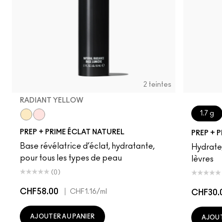
2 teintes
RADIANT YELLOW
1.7 g
Radiant Yellow
Radiant Pink
PREP + PRIME ÉCLAT NATUREL
PREP + P
Base révélatrice d’éclat, hydratante,
Hydrate,
pour tous les types de peau
lèvres
(0)
CHF58.00
|
CHF1.16
/ml
CHF30.
AJOUTER AU PANIER
AJOUT