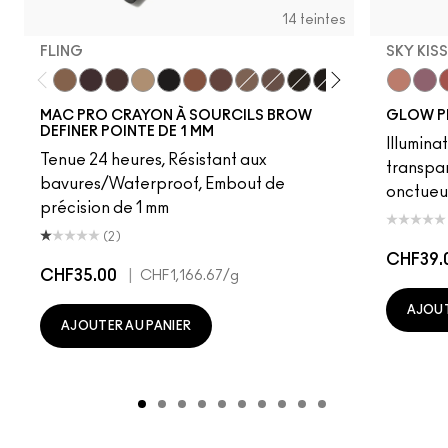
14 teintes
FLING
SKY KIS
Fling
Genuine Aubergine
Hickory
Omega
Onyx
Penny
Strut
Brunette
Lingering
Spiked
Stud
Stylized
Taupe
Sky Kiss
Thunde
Suns
C
MAC PRO CRAYON À SOURCILS BROW
GLOW P
DEFINER POINTE DE 1 MM
Illumina
Tenue 24 heures, Résistant aux
transpa
bavures/Waterproof, Embout de
onctueu
précision de 1 mm
(2)
CHF39.
CHF35.00
|
CHF1,166.67
/g
AJOUT
AJOUTER AU PANIER