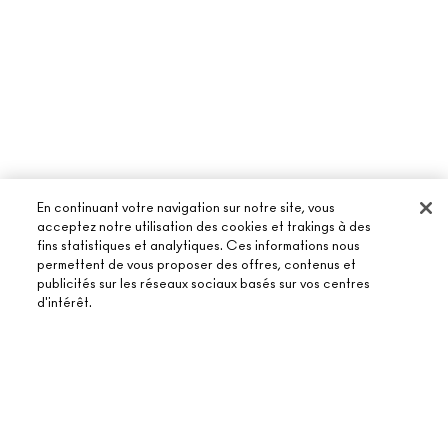
En continuant votre navigation sur notre site, vous
acceptez notre utilisation des cookies et trakings à des
fins statistiques et analytiques. Ces informations nous
permettent de vous proposer des offres, contenus et
À PROPOS DE MAC
publicités sur les réseaux sociaux basés sur vos centres
d'intérêt.
NOTRE HISTOIRE
ACHETER EN LIGNE
NOS MAQUILLEURS
MON COMPTE
MAC VIVA GLAM
AJOUTER AU PANIER
BESOIN D’AIDE ?
S’ABONNER AUX E-MAILS
BEAUTÉ CONSCIENTE
SUIVRE MA COMMANDE
PROMOTIONS
RECRUTEMENT
VOTRE BOUTIQUE MAC