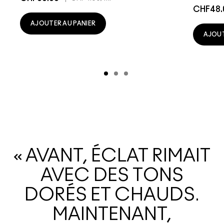
CHF48.
AJOUTER AU PANIER
AJOUT
« AVANT, ÉCLAT RIMAIT
AVEC DES TONS
DORÉS ET CHAUDS.
MAINTENANT,