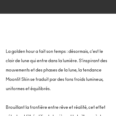
DÉCOUVRIR TOUS LES PRODUITS POUR LE TEINT
Mini M·A·C
DÉCOUVRIR TOUS LES PINCEAUX ET ACCESSOIRES
DÉCOUVRIR TOUS LES PRODUITS POUR LES YEUX
La golden hour a fait son temps : désormais, c’est le
clair de lune qui entre dans la lumière. S’inspirant des
mouvements et des phases de la lune, la tendance
Moonlit Skin se traduit par des tons froids lumineux,
uniformes et équilibrés.
Brouillant la frontière entre rêve et réalité, cet effet