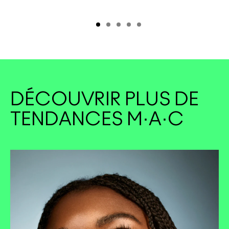
DÉCOUVRIR PLUS DE
TENDANCES M·A·C