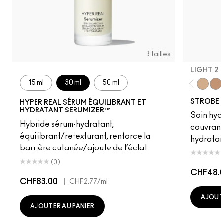
3 tailles
LIGHT 2
15 ml
30 ml
50 ml
Light 2
Lig
STROBE 
HYPER REAL SÉRUM ÉQUILIBRANT ET
HYDRATANT SERUMIZER™
Soin hyd
Hybride sérum-hydratant,
couvran
équilibrant/retexturant, renforce la
hydrata
barrière cutanée/ajoute de l’éclat
(0)
CHF48.
CHF83.00
|
CHF2.77
/ml
AJOUT
AJOUTER AU PANIER