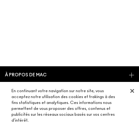
À PROPOS DE MAC
NOTRE HISTOIRE
En continuant votre navigation sur notre site, vous
ACHETER EN LIGNE
NOS MAQUILLEURS
acceptez notre utilisation des cookies et trakings à des
fins statistiques et analytiques. Ces informations nous
MON COMPTE
MAC VIVA GLAM
permettent de vous proposer des offres, contenus et
BESOIN D’AIDE ?
S’ABONNER AUX E-MAILS
BEAUTÉ CONSCIENTE
publicités sur les réseaux sociaux basés sur vos centres
d'intérêt.
SUIVRE MA COMMANDE
PROMOTIONS
RECRUTEMENT
VOTRE BOUTIQUE MAC
FAQ
CARTE CADEAU
ADHÉSION MAC PRO