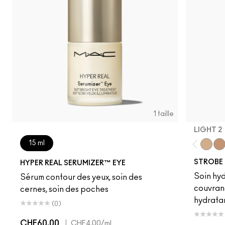
1 taille
LIGHT 2
15 ml
Light 2
Lig
STROBE 
HYPER REAL SERUMIZER™ EYE
Soin hyd
Sérum contour des yeux, soin des
couvran
cernes, soin des poches
hydrata
(0)
CHF60.00
|
CHF4.00
/ml