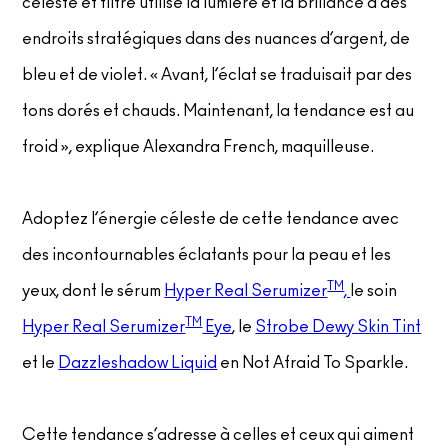
céleste et filtré utilise la lumière et la brillance à des
endroits stratégiques dans des nuances d’argent, de
bleu et de violet. « Avant, l’éclat se traduisait par des
tons dorés et chauds. Maintenant, la tendance est au
froid », explique Alexandra French, maquilleuse.
Adoptez l’énergie céleste de cette tendance avec
des incontournables éclatants pour la peau et les
TM
yeux, dont le sérum
Hyper Real Serumizer
,
le soin
TM
Hyper Real Serumizer
Eye
, le
Strobe Dewy Skin Tint
et le
Dazzleshadow Liquid
en Not Afraid To Sparkle.
Cette tendance s’adresse à celles et ceux qui aiment