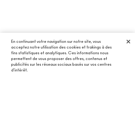
En continuant votre navigation sur notre site, vous
acceptez notre utilisation des cookies et trakings à des
fins statistiques et analytiques. Ces informations nous
permettent de vous proposer des offres, contenus et
publicités sur les réseaux sociaux basés sur vos centres
À PROPOS DE MAC
d'intérêt.
NOTRE HISTOIRE
ACHETER EN LIGNE
NOS MAQUILLEURS
MON COMPTE
AJOUTER AU PANIER
MAC VIVA GLAM
BESOIN D’AIDE ?
S’ABONNER AUX E-MAILS
BEAUTÉ CONSCIENTE
SUIVRE MA COMMANDE
PROMOTIONS
RECRUTEMENT
VOTRE BOUTIQUE MAC
FAQ
CARTE CADEAU
ADHÉSION MAC PRO
TROUVER UNE BOUTIQUE
RETOURS ET ÉCHANGES
TON SOLDE
TESTS SUR LES ANIMAUX
TERMES ET CONDITIONS