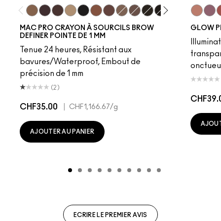
Fling
Genuine Aubergine
Hickory
Omega
Onyx
Penny
Strut
Brunette
Lingering
Spiked
Stud
Stylized
Taupe
Sky Kiss
Thunde
Suns
C
MAC PRO CRAYON À SOURCILS BROW
GLOW P
DEFINER POINTE DE 1 MM
Illumina
Tenue 24 heures, Résistant aux
transpa
bavures/Waterproof, Embout de
onctueu
précision de 1 mm
(2)
CHF39.
CHF35.00
|
CHF1,166.67
/g
AJOUT
AJOUTER AU PANIER
ECRIRE LE PREMIER AVIS