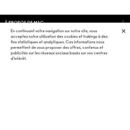
À PROPOS DE MAC
En continuant votre navigation sur notre site, vous
NOTRE HISTOIRE
acceptez notre utilisation des cookies et trakings à des
ACHETER EN LIGNE
NOS MAQUILLEURS
fins statistiques et analytiques. Ces informations nous
permettent de vous proposer des offres, contenus et
MON COMPTE
MAC VIVA GLAM
publicités sur les réseaux sociaux basés sur vos centres
BESOIN D’AIDE ?
S’ABONNER AUX E-MAILS
d'intérêt.
BEAUTÉ CONSCIENTE
SUIVRE MA COMMANDE
PROMOTIONS
RECRUTEMENT
VOTRE BOUTIQUE MAC
FAQ
CARTE CADEAU
ADHÉSION MAC PRO
AJOUTER AU PANIER
TROUVER UNE BOUTIQUE
RETOURS ET ÉCHANGES
TON SOLDE
TESTS SUR LES ANIMAUX
TERMES ET CONDITIONS
PRENDRE UN RENDEZ-VOUS MAQUILLAGE
LIVRAISON
BACK TO M·A·C
POLITIQUE DE CONFIDENTIALITÉ
CONTACTER LE FABRICANT
CONDITIONS D’UTILISATION
CHAT EN DIRECT
CONTREFAÇON
CONDITIONS GÉNÉRALES DE LA CARTE CADEAU