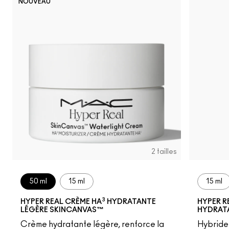
NOUVEAU
2 tailles
50 ml
15 ml
15 ml
3
HYPER REAL CRÈME HA
HYDRATANTE
HYPER R
LÉGÈRE SKINCANVAS™
HYDRAT
Crème hydratante légère, renforce la
Hybride