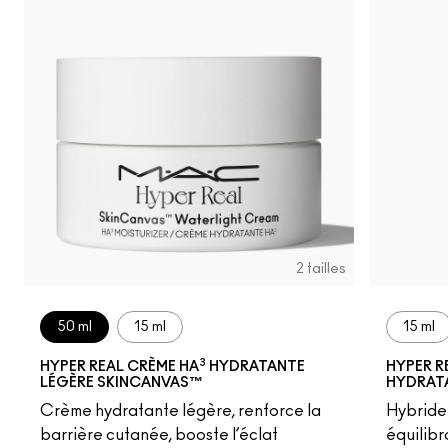
2 tailles
50 ml
15 ml
15 ml
3
HYPER REAL CRÈME HA
HYDRATANTE
HYPER R
LÉGÈRE SKINCANVAS™
HYDRAT
Crème hydratante légère, renforce la
Hybride
barrière cutanée, booste l’éclat
équilibr