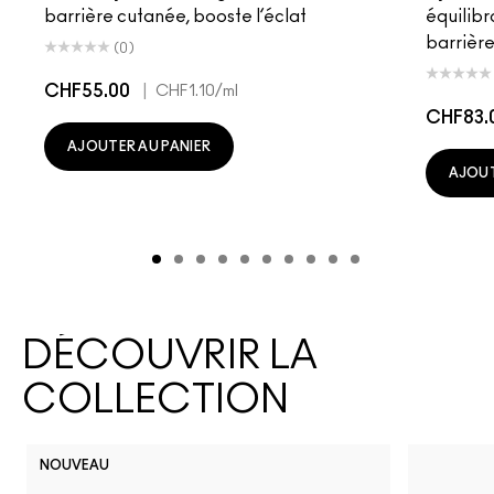
barrière cutanée, booste l’éclat
équilibr
barrière
(0)
CHF55.00
|
CHF1.10
/ml
CHF83.
AJOUTER AU PANIER
AJOUT
DÉCOUVRIR LA
COLLECTION
NOUVEAU