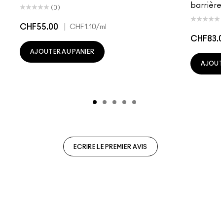
barrière
(0)
CHF55.00
|
CHF1.10
/ml
CHF83.
AJOUTER AU PANIER
AJOUT
ECRIRE LE PREMIER AVIS