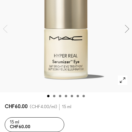
DÉCOUVRIR TOUS LES PRODUITS POUR LE TEINT
Mini M·A·C
DÉCOUVRIR TOUS LES PINCEAUX ET ACCESSOIRES
DÉCOUVRIR TOUS LES PRODUITS POUR LES YEUX
CHF60.00
CHF4.00
/ml
15 ml
15 ml
CHF60.00