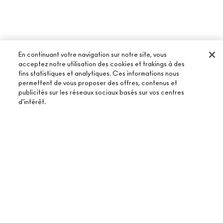
En continuant votre navigation sur notre site, vous
acceptez notre utilisation des cookies et trakings à des
fins statistiques et analytiques. Ces informations nous
permettent de vous proposer des offres, contenus et
publicités sur les réseaux sociaux basés sur vos centres
À PROPOS DE MAC
d'intérêt.
NOTRE HISTOIRE
ACHETER EN LIGNE
NOS MAQUILLEURS
ÉPUISÉ
MON COMPTE
MAC VIVA GLAM
BESOIN D’AIDE ?
S’ABONNER AUX E-MAILS
BEAUTÉ CONSCIENTE
SUIVRE MA COMMANDE
PROMOTIONS
RECRUTEMENT
VOTRE BOUTIQUE MAC
FAQ
CARTE CADEAU
ADHÉSION MAC PRO
TROUVER UNE BOUTIQUE
RETOURS ET ÉCHANGES
TON SOLDE
TESTS SUR LES ANIMAUX
TERMES ET CONDITIONS
PRENDRE UN RENDEZ-VOUS MAQUILLAGE
LIVRAISON
BACK TO M·A·C