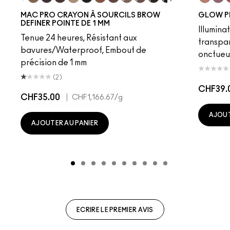
Fling
Genuine Aubergine
Hickory
Omega
Onyx
Penny
Strut
Brunette
Lingering
Spiked
Stud
Stylized
Taupe
Sky Kiss
Thunde
Suns
C
MAC PRO CRAYON À SOURCILS BROW
GLOW P
DEFINER POINTE DE 1 MM
Illumina
Tenue 24 heures, Résistant aux
transpa
bavures/Waterproof, Embout de
onctueu
précision de 1 mm
(2)
CHF39.
CHF35.00
|
CHF1,166.67
/g
AJOUT
AJOUTER AU PANIER
ECRIRE LE PREMIER AVIS