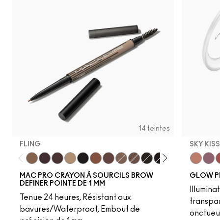
14 teintes
FLING
SKY KIS
Fling
Genuine Aubergine
Hickory
Omega
Onyx
Penny
Strut
Brunette
Lingering
Spiked
Stud
Stylized
Taupe
Sky Kiss
Thunde
Suns
C
MAC PRO CRAYON À SOURCILS BROW
GLOW P
DEFINER POINTE DE 1 MM
Illumina
Tenue 24 heures, Résistant aux
transpa
bavures/Waterproof, Embout de
onctueu