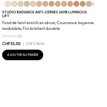
NC5​
NW5​
NC11​
NW10​
NC11.5​
NC14.5​
NC15​
NW15​
NC17​
NC17.5​
NC20​
NW18​
NC25​
N18​
NW20​
NC27
N
STUDIO RADIANCE ANTI-CERNES 24HR LUMINOUS
LIFT
Fond de teint enrichi en sérum, Couvrance moyenne
modulable, Fini éclatant durable
(0)
CHF35.00
|
C
CHF3.18
/ml
AJOUTER AU PANIER