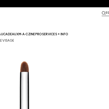
R
AU
CADEAUX
M·A·CZINE​
PRO
SERVICES + INFO
E VISAGE