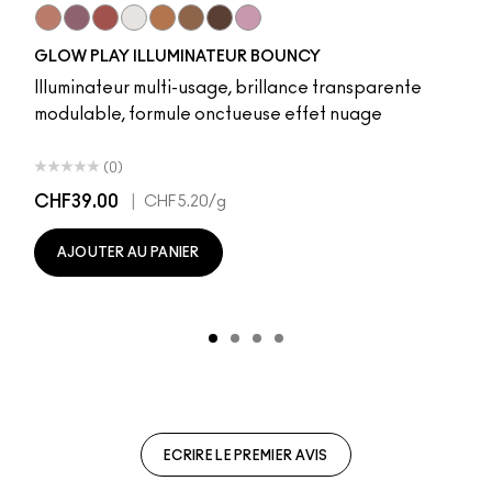
r
Sky Kissed
Sunset Drizzle
Cloud Candy
Wind Chill
Cloudburst
Sepia Skies
GlowZone
Stratus
GLOW PLAY ILLUMINATEUR BOUNCY
Illuminateur multi-usage, brillance transparente
modulable, formule onctueuse effet nuage
(0)
CHF39.00
|
CHF5.20
/g
AJOUTER AU PANIER
ECRIRE LE PREMIER AVIS