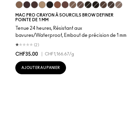
Fling
Genuine Aubergine
Hickory
Omega
Onyx
Penny
Strut
Brunette
Lingering
Spiked
Stud
Stylized
Taupe
Thunde
MAC PRO CRAYON À SOURCILS BROW DEFINER
POINTE DE 1 MM
Tenue 24 heures, Résistant aux
bavures/Waterproof, Embout de précision de 1 mm
(2)
CHF35.00
|
CHF1,166.67
/g
AJOUTER AU PANIER