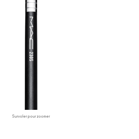
Survoler pour zoomer