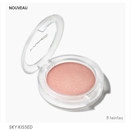
NOUVEAU
Well, Well
Busin
Ho
8 teintes
SKY KISSED