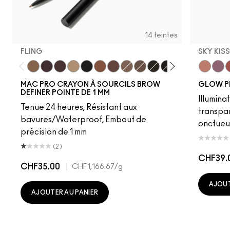
14 teintes
FLING
SKY KIS
Fling
Genuine Aubergine
Hickory
Omega
Onyx
Penny
Strut
Brunette
Lingering
Spiked
Stud
Stylized
Taupe
Sky Kiss
Thunde
Suns
C
MAC PRO CRAYON À SOURCILS BROW
GLOW P
DEFINER POINTE DE 1 MM
Illumina
Tenue 24 heures, Résistant aux
transpa
bavures/Waterproof, Embout de
onctueu
précision de 1 mm
(2)
CHF39.
CHF35.00
|
CHF1,166.67
/g
AJOUT
AJOUTER AU PANIER