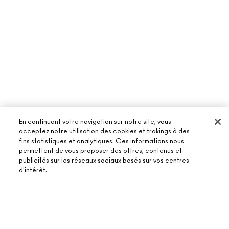
En continuant votre navigation sur notre site, vous
acceptez notre utilisation des cookies et trakings à des
fins statistiques et analytiques. Ces informations nous
permettent de vous proposer des offres, contenus et
publicités sur les réseaux sociaux basés sur vos centres
À PROPOS DE MAC
d'intérêt.
NOTRE HISTOIRE
ACHETER EN LIGNE
NOS MAQUILLEURS
AJOUTER AU PANIER
MON COMPTE
MAC VIVA GLAM
BESOIN D’AIDE ?
S’ABONNER AUX E-MAILS