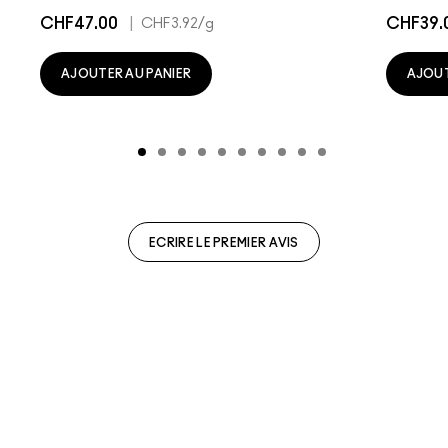
CHF47.00
|
CHF39.
CHF3.92
/g
AJOUTER AU PANIER
AJOUT
ECRIRE LE PREMIER AVIS