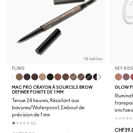
14 teintes
FLING
SKY KIS
Fling
Genuine Aubergine
Hickory
Omega
Onyx
Penny
Strut
Brunette
Lingering
Spiked
Stud
Stylized
Taupe
Sky Kiss
Thunde
Suns
C
MAC PRO CRAYON À SOURCILS BROW
GLOW P
DEFINER POINTE DE 1 MM
Illumina
Tenue 24 heures, Résistant aux
transpa
bavures/Waterproof, Embout de
onctueu
précision de 1 mm
(2)
CHF39.