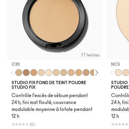
77 teintes
C30
NC5​
C30
C6
NC41.5
NW12
NC5
NC13
NC15
NC16
NC17
NC18​
NC20​
NC25​
NC27​
NC35​
NC5​
NC3
NC1
STUDIO FIX FOND DE TEINT POUDRE
STUDIO 
STUDIO FIX
POUDRE
Contrôle l’excès de sébum pendant
Contrôl
24 h, fini mat flouté, couvrance
24 h, fi
modulable moyenne à totale pendant
modulab
12 h
12 h
(0)