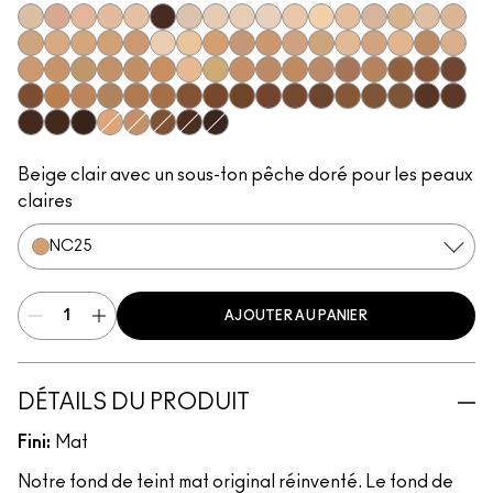
NC5
N12
N11
N18
N10
NW63
NC10
NW5
NW10
NC12
N4
NC13
NW13
N4.5
NC15
N4.75
NC16
NC17
NC18
NW15
NC20
NW18
C4
C40
NC25
NW20
NW22
NC27
NC30
N5
N6
C3.5
NW25
N6.5
NC35
NC37
NC38
NC40
NC41
NC42
C4.5
C45
NC43.5
NC44
NC44.5
NW30
NW33
NW35
NW40
NW43
NW44
NW45
C8
NC45
NC45.5
NC46
NC47
NC50
NW46
NW47
NW48
NW50
NW53
C55
NC55
NC60
NC63
NW55
NC65
NW57
NW60
C5
C5.5
NC58
NW58
NW65
Beige clair avec un sous-ton pêche doré pour les peaux
claires
NC25
AJOUTER AU PANIER
DÉTAILS DU PRODUIT
Fini:
Mat
Notre fond de teint mat original réinventé. Le fond de