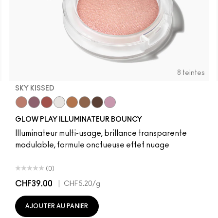
8 teintes
SKY KISSED
r
Sky Kissed
Sunset Drizzle
Cloud Candy
Wind Chill
Cloudburst
Sepia Skies
GlowZone
Stratus
Pony
Cheeky Chili
Loudspeaker
Honeylove
Peachykeen
Velvet Ted
Antique
Mel
GLOW PLAY ILLUMINATEUR BOUNCY
Illuminateur multi-usage, brillance transparente
modulable, formule onctueuse effet nuage
(0)
CHF39.00
|
CHF5.20
/g
AJOUTER AU PANIER