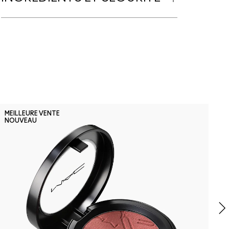
F
MEILLEURE VENTE
NOUVEAU
F
D
F
r