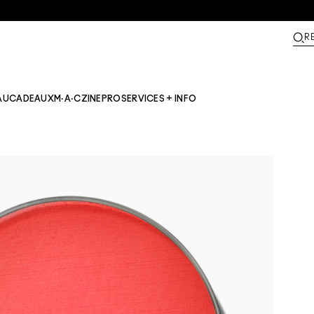
R
AU
CADEAUX
M·A·CZINE​
PRO
SERVICES + INFO