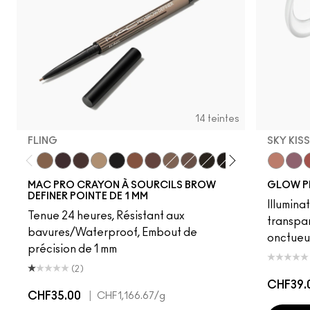
14 teintes
FLING
SKY KIS
Fling
Genuine Aubergine
Hickory
Omega
Onyx
Penny
Strut
Brunette
Lingering
Spiked
Stud
Stylized
Taupe
Sky Kiss
Thunde
Suns
C
MAC PRO CRAYON À SOURCILS BROW
GLOW P
DEFINER POINTE DE 1 MM
Illumina
Tenue 24 heures, Résistant aux
transpa
bavures/Waterproof, Embout de
onctueu
précision de 1 mm
(2)
CHF39.
CHF35.00
|
CHF1,166.67
/g