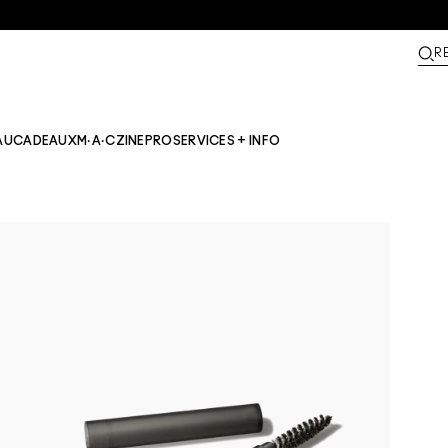
R
AU
CADEAUX
M·A·CZINE​
PRO
SERVICES + INFO