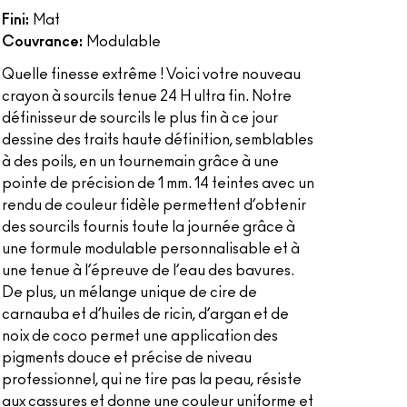
Fini:
Mat
Couvrance:
Modulable
Quelle finesse extrême ! Voici votre nouveau
crayon à sourcils tenue 24 H ultra fin. Notre
définisseur de sourcils le plus fin à ce jour
dessine des traits haute définition, semblables
à des poils, en un tournemain grâce à une
pointe de précision de 1 mm. 14 teintes avec un
rendu de couleur fidèle permettent d’obtenir
des sourcils fournis toute la journée grâce à
une formule modulable personnalisable et à
une tenue à l’épreuve de l’eau des bavures.
De plus, un mélange unique de cire de
carnauba et d’huiles de ricin, d’argan et de
noix de coco permet une application des
pigments douce et précise de niveau
professionnel, qui ne tire pas la peau, résiste
aux cassures et donne une couleur uniforme et