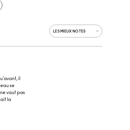
u'avant, il
uveau se
a ne vaut pas
ait la