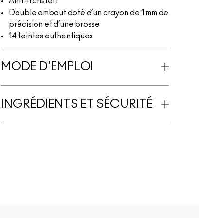
Anti-transfert
Double embout doté d’un crayon de 1 mm de
précision et d’une brosse
14 teintes authentiques
MODE D'EMPLOI
INGRÉDIENTS ET SÉCURITÉ
C