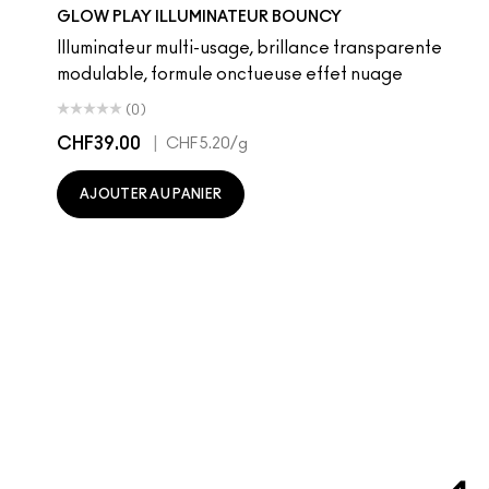
Sky Kissed
Sunset Drizzle
Cloud Candy
Wind Chill
Cloudburst
Sepia Skies
GlowZone
Stratus
Pony
Cheeky Chili
Loudspeaker
Honeylove
Peachykee
Velvet 
Anti
M
GLOW PLAY ILLUMINATEUR BOUNCY
Illuminateur multi-usage, brillance transparente
modulable, formule onctueuse effet nuage
(0)
CHF39.00
|
CHF5.20
/g
AJOUTER AU PANIER