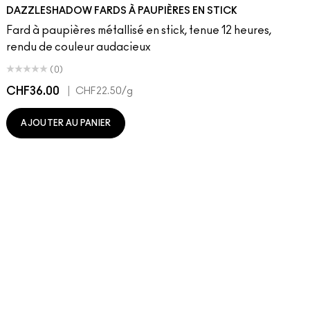
he Roof
Noir Buff
lushbaby
Filthy Martini
Ruby Wooed
Taupe It Off
Pink Flamingo
Haku Haze
Plush
Demure Diamonds
Your Heroine
Gold Stud
Bedazzled Denim
Subliminal Spark
Black Ice
DAZZLESHADOW FARDS À PAUPIÈRES EN STICK
Fard à paupières métallisé en stick, tenue 12 heures,
rendu de couleur audacieux
(0)
CHF36.00
|
C
CHF22.50
/g
AJOUTER AU PANIER