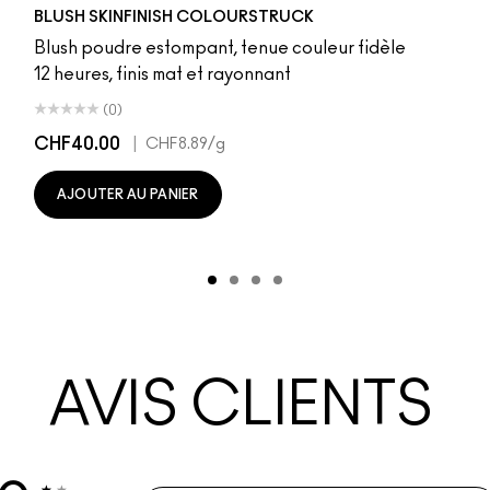
n
Teddy
que Velvet
elba
LaLaLavender
Thanks, It's MAC
Pinch Me
No Filter
Sunbasque
Gingerly
Peachtwist
Desert Rose
Babygirl
Coppertone
Candy Yum Yum
Snob
CB96
Sinner
Raizin T
Film 
B
BLUSH SKINFINISH COLOURSTRUCK
Blush poudre estompant, tenue couleur fidèle
12 heures, finis mat et rayonnant
(0)
CHF40.00
|
CHF8.89
/g
AJOUTER AU PANIER
AVIS CLIENTS