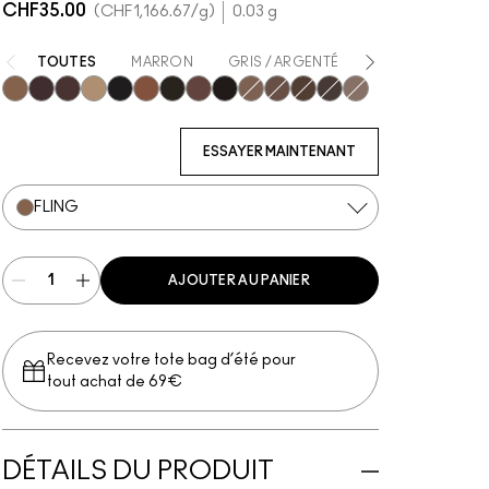
CHF35.00
CHF1,166.67
/g
0.03 g
TOUTES
MARRON
GRIS / ARGENTÉ
VIOLET
BEI
Fling
Genuine Aubergine
Hickory
Omega
Onyx
Penny
Spiked
Strut
Stud
Brunette
Lingering
Stylized
Taupe
Thunder
ESSAYER MAINTENANT
FLING
AJOUTER AU PANIER
Recevez votre tote bag d’été pour
tout achat de 69€
DÉTAILS DU PRODUIT