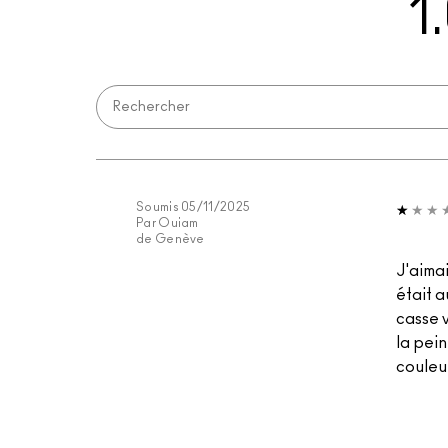
1
Soumis
05/11/2025
Par
Ouiam
de
Genève
J'aimai
était a
casse v
la pein
couleur