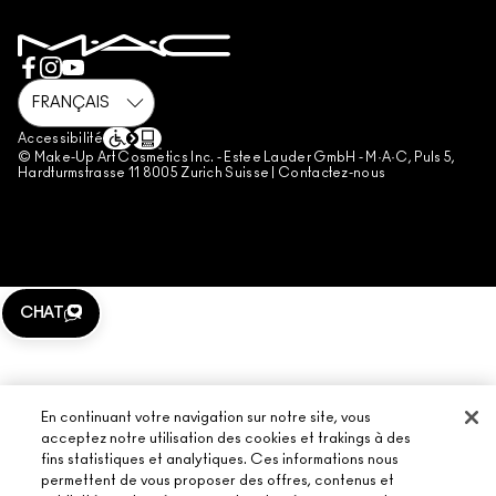
CONDITIONS D’UTILISATION
CHAT EN DIRECT
CONTREFAÇON
CONDITIONS GÉNÉRALES DE LA CARTE CADEAU
CONDITIONS GÉNÉRALES DE VENTE PAR TÉLÉPHONE
Accessibilité
GESTION DES COOKIES DU SITE
© Make-Up Art Cosmetics Inc. - Estee Lauder GmbH - M·A·C, Puls 5,
Hardturmstrasse 11 8005 Zurich Suisse |
Contactez-nous
CHAT
En continuant votre navigation sur notre site, vous
acceptez notre utilisation des cookies et trakings à des
fins statistiques et analytiques. Ces informations nous
permettent de vous proposer des offres, contenus et