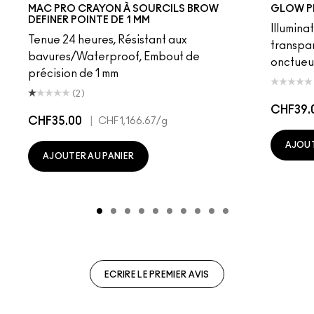
Fling
Genuine Aubergine
Hickory
Omega
Onyx
Penny
Strut
Brunette
Lingering
Spiked
Stud
Stylized
Taupe
Sky Kiss
Thunde
Suns
C
MAC PRO CRAYON À SOURCILS BROW
GLOW P
DEFINER POINTE DE 1 MM
Illumina
Tenue 24 heures, Résistant aux
transpa
bavures/Waterproof, Embout de
onctueu
précision de 1 mm
(2)
CHF39.
CHF35.00
|
CHF1,166.67
/g
AJOUT
AJOUTER AU PANIER
ECRIRE LE PREMIER AVIS