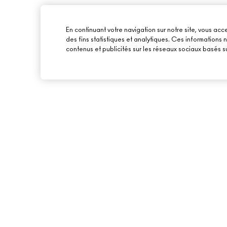
En continuant votre navigation sur notre site, vous acce
des fins statistiques et analytiques. Ces informations
contenus et publicités sur les réseaux sociaux basés su
À PROPOS DE MAC
ACHETER EN LIGNE
NOTRE HISTOIRE
MON COMPTE
NOS MAQUILLEURS
S’ABONNER AUX E-
MAC VIVA GLAM
PROMOTIONS
BEAUTÉ CONSCIENTE
CARTE CADEAU
RECRUTEMENT
TON SOLDE
ADHÉSION MAC PRO
TESTS SUR LES ANIMAUX
BACK TO M·A·C