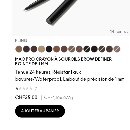
14 teintes
FLING
Fling
Genuine Aubergine
Hickory
Omega
Onyx
Penny
Strut
Brunette
Lingering
Spiked
Stud
Stylized
Taupe
Thunde
MAC PRO CRAYON À SOURCILS BROW DEFINER
POINTE DE 1 MM
Tenue 24 heures, Résistant aux
bavures/Waterproof, Embout de précision de 1 mm
(2)
CHF35.00
|
CHF1,166.67
/g
AJOUTER AU PANIER