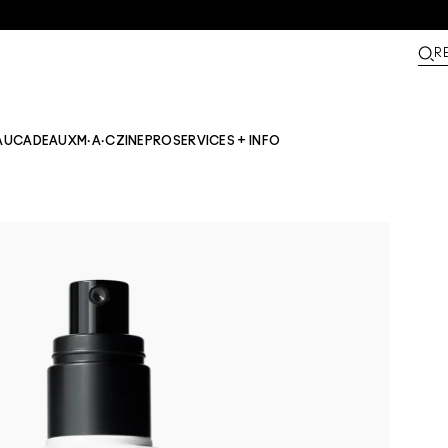
R
AU
CADEAUX
M·A·CZINE​
PRO
SERVICES + INFO