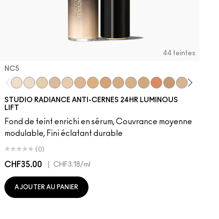
44 teintes
NC5​
NC5​
NW5​
NC11​
NW10​
NC11.5​
NC14.5​
NC15​
NW15​
NC17​
NC17.5​
NC20​
NW18​
NC25​
N18​
NW20​
NC27
N
STUDIO RADIANCE ANTI-CERNES 24HR LUMINOUS
LIFT
Fond de teint enrichi en sérum, Couvrance moyenne
modulable, Fini éclatant durable
(0)
CHF35.00
|
C
CHF3.18
/ml
AJOUTER AU PANIER