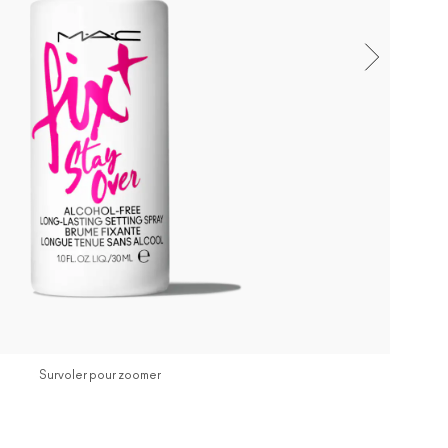
Survoler pour zoomer