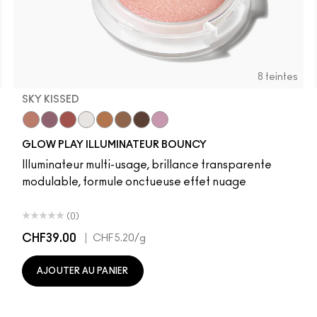
8 teintes
SKY KISSED
r
Sky Kissed
Sunset Drizzle
Cloud Candy
Wind Chill
Cloudburst
Sepia Skies
GlowZone
Stratus
GLOW PLAY ILLUMINATEUR BOUNCY
Illuminateur multi-usage, brillance transparente
modulable, formule onctueuse effet nuage
(0)
CHF39.00
|
CHF5.20
/g
AJOUTER AU PANIER