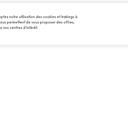
ptez notre utilisation des cookies et trakings à
 nous permettent de vous proposer des offres,
r vos centres d'intérêt.
BESOIN D’AIDE ?
VOTRE BOUTIQU
SUIVRE MA COMMANDE
TROUVER UNE B
MAILS
FAQ
PRENDRE UN RE
MAQUILLAGE
RETOURS ET ÉCHANGES
LIVRAISON
CONTACTER LE FABRICANT
CHAT EN DIRECT