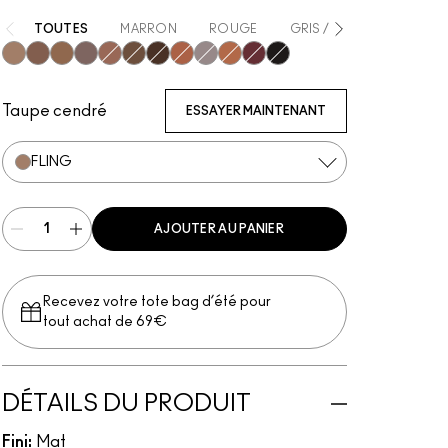
TOUTES
MARRON
ROUGE
GRIS / ARGENTÉ
NOI
Fling
Stylized
Brunette
Taupe
Lingering
Spiked
Stud
Strut
Thunder
Penny
Hickory
Onyx
Taupe cendré
ESSAYER MAINTENANT
FLING
AJOUTER AU PANIER
Recevez votre tote bag d’été pour
tout achat de 69€
DÉTAILS DU PRODUIT
Fini:
Mat