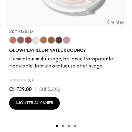
8 teintes
SKY KISSED
r
Sky Kissed
Sunset Drizzle
Cloud Candy
Wind Chill
Cloudburst
Sepia Skies
GlowZone
Stratus
GLOW PLAY ILLUMINATEUR BOUNCY
Illuminateur multi-usage, brillance transparente
modulable, formule onctueuse effet nuage
(0)
CHF39.00
|
CHF5.20
/g
AJOUTER AU PANIER