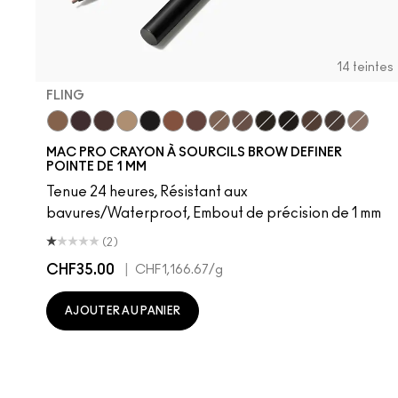
14 teintes
FLING
Fling
Genuine Aubergine
Hickory
Omega
Onyx
Penny
Strut
Brunette
Lingering
Spiked
Stud
Stylized
Taupe
Thunde
MAC PRO CRAYON À SOURCILS BROW DEFINER
POINTE DE 1 MM
Tenue 24 heures, Résistant aux
bavures/Waterproof, Embout de précision de 1 mm
(2)
CHF35.00
|
CHF1,166.67
/g
AJOUTER AU PANIER