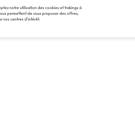
ptez notre utilisation des cookies et trakings à
 nous permettent de vous proposer des offres,
r vos centres d'intérêt.
BESOIN D’AIDE ?
VOTRE BOUTIQU
SUIVRE MA COMMANDE
TROUVER UNE B
MAILS
FAQ
PRENDRE UN RE
MAQUILLAGE
RETOURS ET ÉCHANGES
LIVRAISON
CONTACTER LE FABRICANT
CHAT EN DIRECT