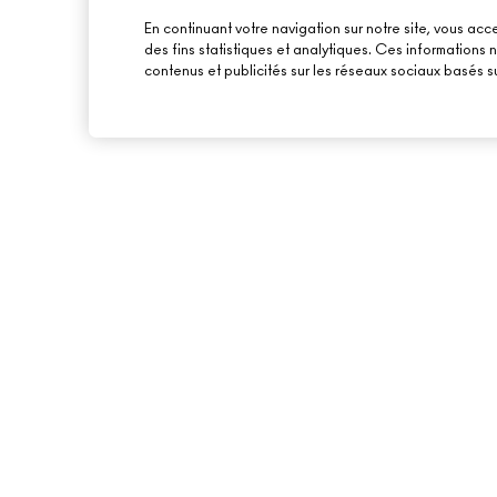
En continuant votre navigation sur notre site, vous acce
des fins statistiques et analytiques. Ces informations
contenus et publicités sur les réseaux sociaux basés su
À PROPOS DE MAC
ACHETER EN LIGNE
NOTRE HISTOIRE
MON COMPTE
NOS MAQUILLEURS
S’ABONNER AUX E-
MAC VIVA GLAM
PROMOTIONS
BEAUTÉ CONSCIENTE
CARTE CADEAU
RECRUTEMENT
TON SOLDE
ADHÉSION MAC PRO
TESTS SUR LES ANIMAUX
BACK TO M·A·C