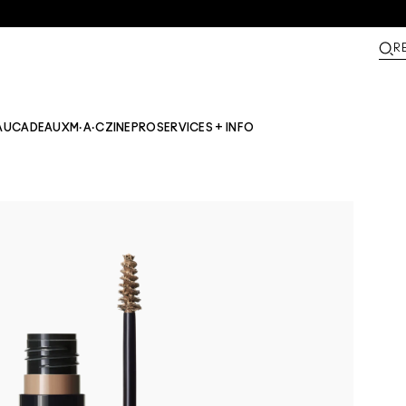
R
AU
CADEAUX
M·A·CZINE​
PRO
SERVICES + INFO