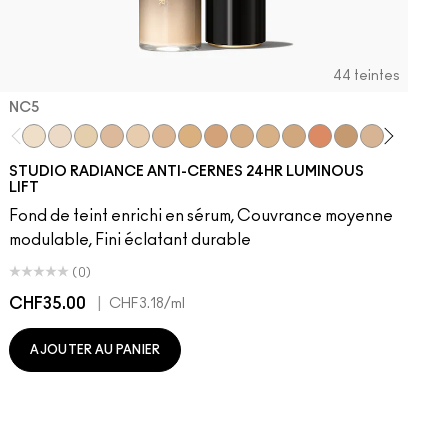
44 teintes
NC5​
NC5​
NW5​
NC11​
NW10​
NC11.5​
NC14.5​
NC15​
NW15​
NC17​
NC17.5​
NC20​
NW18​
NC25​
N18​
NW20​
NC27
N
STUDIO RADIANCE ANTI-CERNES 24HR LUMINOUS
LIFT
Fond de teint enrichi en sérum, Couvrance moyenne
modulable, Fini éclatant durable
(0)
CHF35.00
|
C
CHF3.18
/ml
AJOUTER AU PANIER