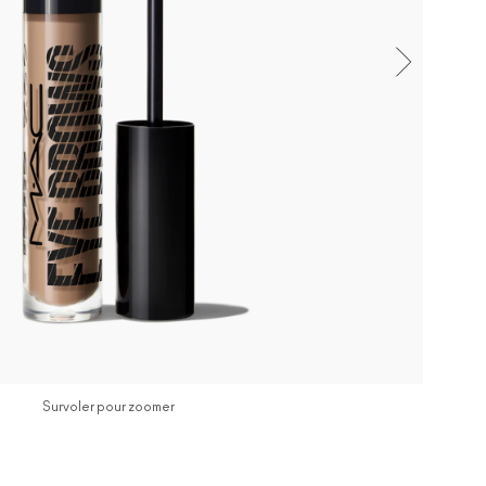
Survoler pour zoomer