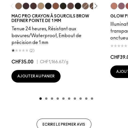
Fling
Genuine Aubergine
Hickory
Omega
Onyx
Penny
Spiked
Strut
Stud
Brunette
Lingering
Stylized
Taupe
Sky Kiss
Thunde
Suns
C
MAC PRO CRAYON À SOURCILS BROW
GLOW P
DEFINER POINTE DE 1 MM
Illumina
Tenue 24 heures, Résistant aux
transpa
bavures/Waterproof, Embout de
onctueu
précision de 1 mm
(2)
CHF39.
CHF35.00
|
CHF1,166.67
/g
AJOUT
AJOUTER AU PANIER
ECRIRE LE PREMIER AVIS