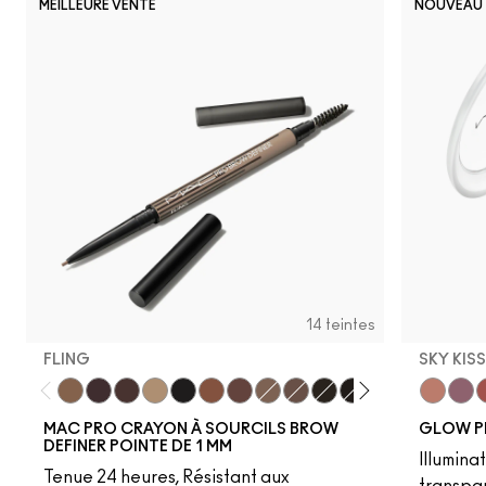
MEILLEURE VENTE
NOUVEAU
14 teintes
FLING
SKY KIS
Fling
Genuine Aubergine
Hickory
Omega
Onyx
Penny
Strut
Brunette
Lingering
Spiked
Stud
Stylized
Taupe
Sky Kiss
Thunde
Suns
C
MAC PRO CRAYON À SOURCILS BROW
GLOW P
DEFINER POINTE DE 1 MM
Illumina
Tenue 24 heures, Résistant aux
transpa