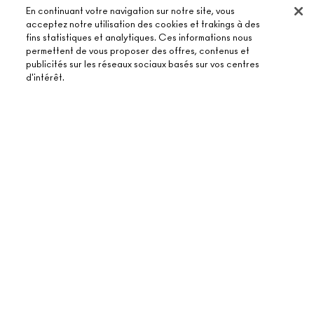
En continuant votre navigation sur notre site, vous
acceptez notre utilisation des cookies et trakings à des
fins statistiques et analytiques. Ces informations nous
permettent de vous proposer des offres, contenus et
publicités sur les réseaux sociaux basés sur vos centres
À PROPOS DE MAC
d'intérêt.
NOTRE HISTOIRE
ACHETER EN LIGNE
NOS MAQUILLEURS
ÉPUISÉ
MON COMPTE
MAC VIVA GLAM
BESOIN D’AIDE ?
S’ABONNER AUX E-MAILS
BEAUTÉ CONSCIENTE
SUIVRE MA COMMANDE
PROMOTIONS
RECRUTEMENT
VOTRE BOUTIQUE MAC
FAQ
CARTE CADEAU
ADHÉSION MAC PRO
TROUVER UNE BOUTIQUE
RETOURS ET ÉCHANGES
TON SOLDE
TESTS SUR LES ANIMAUX
TERMES ET CONDITIONS
PRENDRE UN RENDEZ-VOUS MAQUILLAGE
LIVRAISON
BACK TO M·A·C
POLITIQUE DE CONFIDENTIALITÉ
CONTACTER LE FABRICANT
CONDITIONS D’UTILISATION
CHAT EN DIRECT
CONTREFAÇON