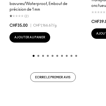
bavures/Waterproof, Embout de
onctueu
précision de 1 mm
(2)
CHF39.
CHF35.00
|
CHF1,166.67
/g
AJOUT
AJOUTER AU PANIER
ECRIRE LE PREMIER AVIS