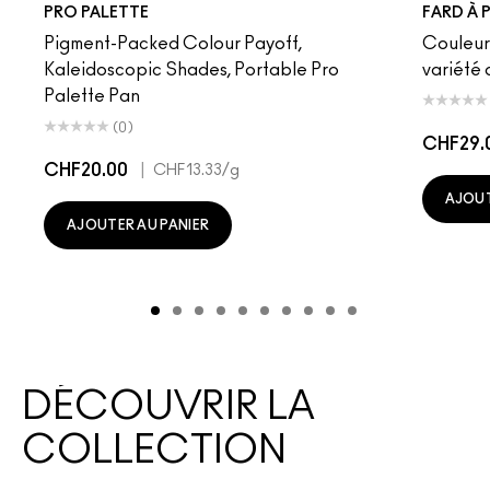
PRO PALETTE
FARD À 
Pigment-Packed Colour Payoff,
Couleur
Kaleidoscopic Shades, Portable Pro
variété 
Palette Pan
(0)
CHF29.
CHF20.00
|
CHF13.33
/g
AJOUT
AJOUTER AU PANIER
DÉCOUVRIR LA
COLLECTION