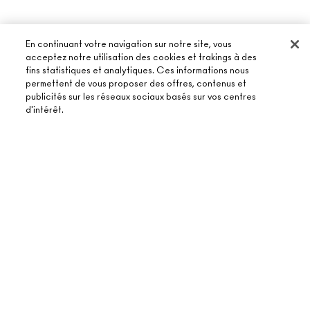
En continuant votre navigation sur notre site, vous
acceptez notre utilisation des cookies et trakings à des
fins statistiques et analytiques. Ces informations nous
permettent de vous proposer des offres, contenus et
À PROPOS DE MAC
publicités sur les réseaux sociaux basés sur vos centres
d'intérêt.
NOTRE HISTOIRE
ACHETER EN LIGNE
NOS MAQUILLEURS
MON COMPTE
MAC VIVA GLAM
ÉPUISÉ
BESOIN D’AIDE ?
S’ABONNER AUX E-MAILS
BEAUTÉ CONSCIENTE
SUIVRE MA COMMANDE
PROMOTIONS
RECRUTEMENT
VOTRE BOUTIQUE MAC
FAQ
CARTE CADEAU
ADHÉSION MAC PRO
TROUVER UNE BOUTIQUE
RETOURS ET ÉCHANGES
TON SOLDE
TESTS SUR LES ANIMAUX
TERMES ET CONDITIONS
PRENDRE UN RENDEZ-VOUS MAQUILLAGE
LIVRAISON
BACK TO M·A·C
POLITIQUE DE CONFIDENTIALITÉ
CONTACTER LE FABRICANT
CONDITIONS D’UTILISATION
CHAT EN DIRECT