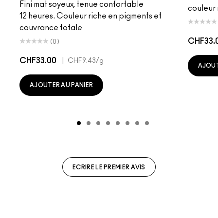
Fini mat soyeux, tenue confortable
couleur 
12 heures. Couleur riche en pigments et
couvrance totale
CHF33.
(0)
CHF33.00
|
CHF9.43
/g
AJOUT
AJOUTER AU PANIER
ECRIRE LE PREMIER AVIS