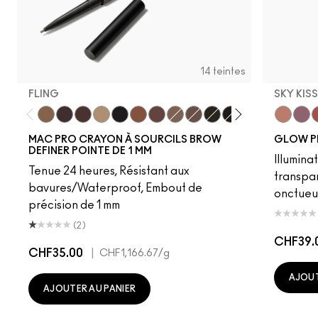
14 teintes
FLING
SKY KIS
Fling
Genuine Aubergine
Hickory
Omega
Onyx
Penny
Strut
Brunette
Lingering
Spiked
Stud
Stylized
Taupe
Sky Kiss
Thunde
Suns
C
MAC PRO CRAYON À SOURCILS BROW
GLOW P
DEFINER POINTE DE 1 MM
Illumina
Tenue 24 heures, Résistant aux
transpa
bavures/Waterproof, Embout de
onctueu
précision de 1 mm
(2)
CHF39.
CHF35.00
|
CHF1,166.67
/g
AJOUT
AJOUTER AU PANIER