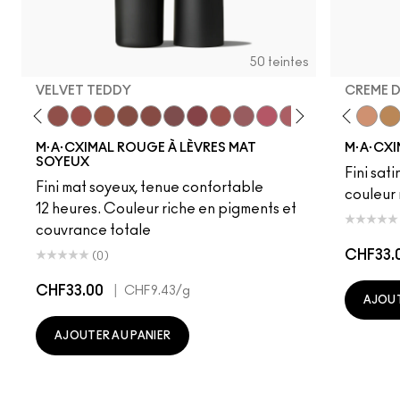
50 teintes
VELVET TEDDY
CREME 
to
·A·Cximal
eylove
Kinda Sexy
Café Mocha
Velvet Teddy
Mull It To The Max
Taupe
Warm Teddy
Whirl
Soar
Twig Twist
Sweet Deal
Mehr
Get The Hint?
Fleshpot
You Wouldn't Get I
Peachstock
Lipstick Snob
HodgePodge
Candy Yum
Stone
Captiv
Creme
Div
Cal
M·A·CXIMAL ROUGE À LÈVRES MAT
M·A·CXI
SOYEUX
Fini sati
Fini mat soyeux, tenue confortable
couleur 
12 heures. Couleur riche en pigments et
couvrance totale
CHF33.
(0)
CHF33.00
|
CHF9.43
/g
AJOUT
AJOUTER AU PANIER