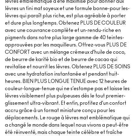
lèvres emblématique a été maximisé pour donner aux
lèvres un fini mat soyeux et une formule bonne-pour les-
lèvres qui paraît plus riche, est plus agréable à porter
et dure plus longtemps. Obtenez PLUS DE COULEUR
avec une couvrance complète et un-rendu-riche en
pigments dans notre plus large gamme de 40 teintes-
approuvées par les maquilleurs. Offrez-vous PLUS DE
CONFORT avec un mélange crémeux d’huile de coco,
de beurre de karité bio et de beurre de cacao qui
revitalise et nourrit les lèvres. Obtenez PLUS DE SOINS
avec une hydratation instantanée et pendant huit-
heures. BIEN PLUS LONGUE TENUE avec 12 heures de
couleur-longue-tenue qui ne s’estompe pas et laisse les
lèvres visiblement plus pulpeuses dès le tout premier-
glissement ultra-vibrant. Et enfin, profitez d’un confort
accru grâce à un format miniature conçu pour les
déplacements. Le rouge à lèvres mat emblématique qui
a changé le monde dans lequel nous vivons a peut-être
été réinventé, mais chaque teinte célèbre et fraîche