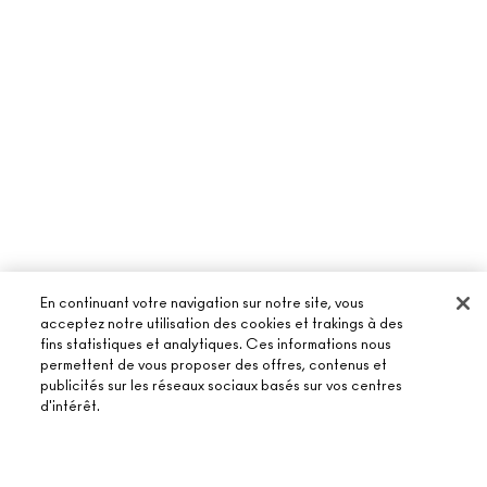
En continuant votre navigation sur notre site, vous
acceptez notre utilisation des cookies et trakings à des
fins statistiques et analytiques. Ces informations nous
À PROPOS DE MAC
permettent de vous proposer des offres, contenus et
publicités sur les réseaux sociaux basés sur vos centres
NOTRE HISTOIRE
d'intérêt.
ACHETER EN LIGNE
NOS MAQUILLEURS
MON COMPTE
MAC VIVA GLAM
BESOIN D’AIDE ?