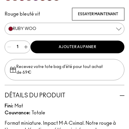
Forever Curious
Velvet Teddy
Ruby Woo
Mehr
Everybody'S Heroine
Chili
Diva
Warm Teddy
Rouge bleuté vif
ESSAYER MAINTENANT
RUBY WOO
AJOUTER AU PANIER
Recevez votre tote bag d’été pour tout achat
de 69€
DÉTAILS DU PRODUIT
Fini:
Mat
Couvrance:
Totale
Format miniature. Impact M·A·Cximal. Notre rouge à