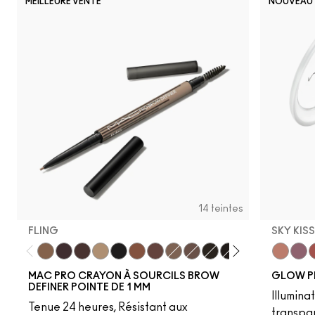
MEILLEURE VENTE
NOUVEAU
14 teintes
FLING
SKY KIS
Fling
Genuine Aubergine
Hickory
Omega
Onyx
Penny
Strut
Brunette
Lingering
Spiked
Stud
Stylized
Taupe
Sky Kiss
Thunde
Suns
C
MAC PRO CRAYON À SOURCILS BROW
GLOW P
DEFINER POINTE DE 1 MM
Illumina
Tenue 24 heures, Résistant aux
transpa