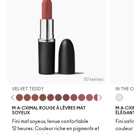
50 teintes
VELVET TEDDY
IN THE 
to
·A·Cximal
eylove
Kinda Sexy
Café Mocha
Velvet Teddy
Mull It To The Max
Taupe
Warm Teddy
Whirl
Soar
Twig Twist
Sweet Deal
Mehr
Get The Hint?
You Wouldn't Get I
Lipstick Snob
Candy Yum
In The C
Captiv
Div
M·A·CXIMAL ROUGE À LÈVRES MAT
M·A·CXI
SOYEUX
ÉLÉGANT
Fini mat soyeux, tenue confortable
Fini sati
12 heures. Couleur riche en pigments et
couleur