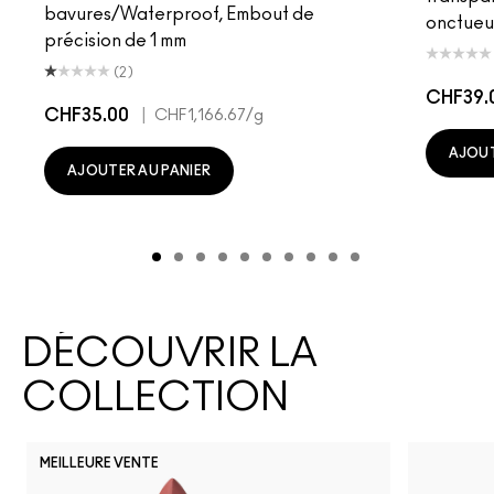
bavures/Waterproof, Embout de
onctueu
précision de 1 mm
(2)
CHF39.
CHF35.00
|
CHF1,166.67
/g
AJOUT
AJOUTER AU PANIER
DÉCOUVRIR LA
COLLECTION
MEILLEURE VENTE