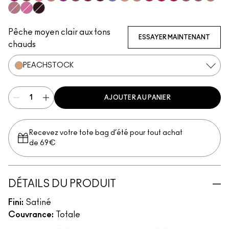
Popstar Pink
Brick-O-La
Grapefruit Pucker
Creme Cup
Violet Vaport
Amorous
Rebel
Guessing Game
Tilted Denim
Myth
Blankety
Brave Red
Centre Of Attentio
Maraschino, Mu
Sitting Prett
Brave
Modes
Pink Peppermint
Saint German
Cyber
Pêche moyen clair aux tons
ESSAYER MAINTENANT
chauds
PEACHSTOCK
AJOUTER AU PANIER
Recevez votre tote bag d’été pour tout achat
de 69€
DÉTAILS DU PRODUIT
Fini:
Satiné
Couvrance:
Totale