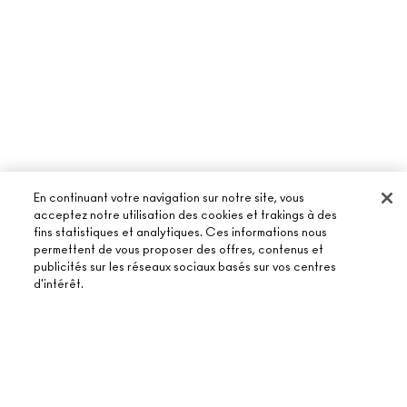
En continuant votre navigation sur notre site, vous
acceptez notre utilisation des cookies et trakings à des
fins statistiques et analytiques. Ces informations nous
permettent de vous proposer des offres, contenus et
À PROPOS DE MAC
publicités sur les réseaux sociaux basés sur vos centres
d'intérêt.
NOTRE HISTOIRE
ACHETER EN LIGNE
NOS MAQUILLEURS
MON COMPTE
MAC VIVA GLAM
AJOUTER AU PANIER
BESOIN D’AIDE ?
S’ABONNER AUX E-MAILS
BEAUTÉ CONSCIENTE
SUIVRE MA COMMANDE
PROMOTIONS
RECRUTEMENT