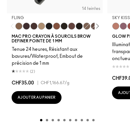
14 teintes
FLING
SKY KIS
Fling
Genuine Aubergine
Hickory
Omega
Onyx
Penny
Spiked
Strut
Stud
Brunette
Lingering
Stylized
Taupe
Sky Kiss
Thunde
Suns
C
MAC PRO CRAYON À SOURCILS BROW
GLOW P
DEFINER POINTE DE 1 MM
Illumina
Tenue 24 heures, Résistant aux
transpa
bavures/Waterproof, Embout de
onctueu
précision de 1 mm
(2)
CHF39.
CHF35.00
|
CHF1,166.67
/g
AJOUT
AJOUTER AU PANIER