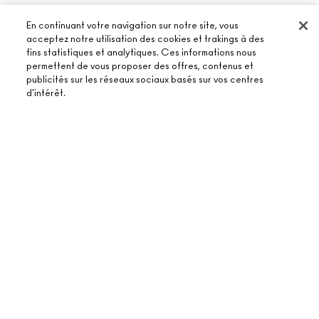
En continuant votre navigation sur notre site, vous
acceptez notre utilisation des cookies et trakings à des
fins statistiques et analytiques. Ces informations nous
permettent de vous proposer des offres, contenus et
À PROPOS DE MAC
publicités sur les réseaux sociaux basés sur vos centres
d'intérêt.
NOTRE HISTOIRE
ACHETER EN LIGNE
NOS MAQUILLEURS
MON COMPTE
MAC VIVA GLAM
ÉPUISÉ
BESOIN D’AIDE ?
S’ABONNER AUX E-MAILS
BEAUTÉ CONSCIENTE
SUIVRE MA COMMANDE
PROMOTIONS
RECRUTEMENT
VOTRE BOUTIQUE MAC
FAQ
CARTE CADEAU
ADHÉSION MAC PRO
TROUVER UNE BOUTIQUE
RETOURS ET ÉCHANGES
TON SOLDE
TESTS SUR LES ANIMAUX
TERMES ET CONDITIONS
PRENDRE UN RENDEZ-VOUS MAQUILLAGE
LIVRAISON
BACK TO M·A·C
POLITIQUE DE CONFIDENTIALITÉ
CONTACTER LE FABRICANT
CONDITIONS D’UTILISATION
CHAT EN DIRECT
CONTREFAÇON