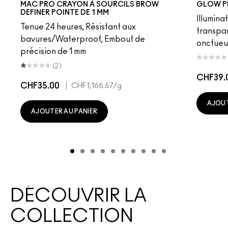
MAC PRO CRAYON À SOURCILS BROW
GLOW P
DEFINER POINTE DE 1 MM
Illumina
Tenue 24 heures, Résistant aux
transpa
bavures/Waterproof, Embout de
onctueu
précision de 1 mm
(2)
CHF39.
CHF35.00
|
CHF1,166.67
/g
AJOUT
AJOUTER AU PANIER
DÉCOUVRIR LA
COLLECTION