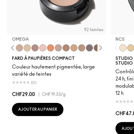
92 teintes
OMEGA
NC5
room
Blanc Type
Nylon
Omega
Ricepaper
All That Glitters
Grain
Motif!
Naked Lunch
Charcoal Brown
Soba
Soft Brown
Satin Taupe
Espresso
Swiss Chocola
Haux
Cozy G
NC5
Coq
NC
P
FARD À PAUPIÈRES COMPACT
STUDIO 
STUDIO 
Couleur hautement pigmentée, large
Contrôl
variété de teintes
24 h, fi
(0)
modulab
12 h
CHF29.00
|
CHF19.33
/g
AJOUTER AU PANIER
CHF47.
AJOUT