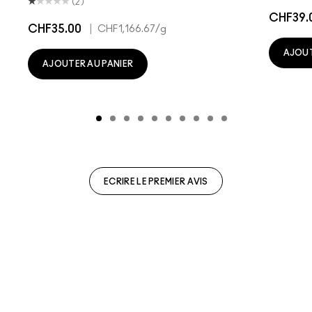
(2)
CHF39.
CHF35.00
|
CHF1,166.67
/g
AJOUT
AJOUTER AU PANIER
ECRIRE LE PREMIER AVIS