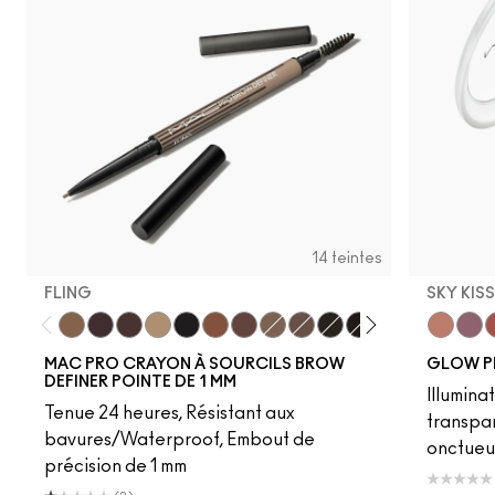
14 teintes
FLING
SKY KIS
Fling
Genuine Aubergine
Hickory
Omega
Onyx
Penny
Strut
Brunette
Lingering
Spiked
Stud
Stylized
Taupe
Sky Kiss
Thunde
Suns
C
MAC PRO CRAYON À SOURCILS BROW
GLOW P
DEFINER POINTE DE 1 MM
Illumina
Tenue 24 heures, Résistant aux
transpa
bavures/Waterproof, Embout de
onctueu
précision de 1 mm